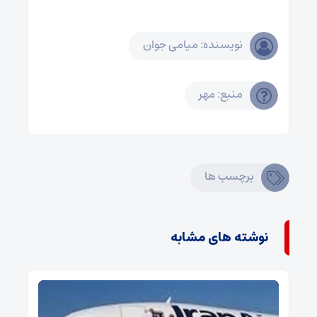
نویسنده: میامی جوان
منبع: مهر
برچسب ها
نوشته های مشابه