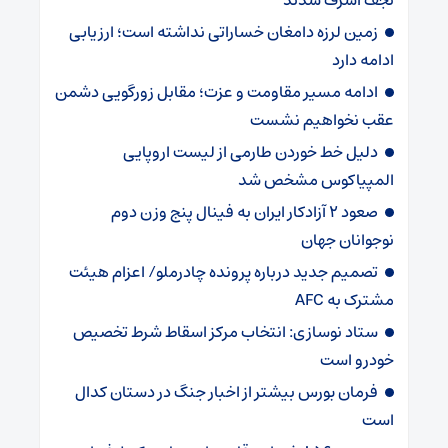
زمین لرزه دامغان خساراتی نداشته است؛ ارزیابی
ادامه دارد
ادامه مسیر مقاومت و عزت؛ مقابل زورگویی دشمن
عقب نخواهیم نشست
دلیل خط خوردن طارمی از لیست اروپایی
المپیاکوس مشخص شد
صعود ۲ آزادکار ایران به فینال پنج وزن دوم
نوجوانان جهان
تصمیم جدید درباره پرونده چادرملو/ اعزام هیئت
مشترک به AFC
ستاد نوسازی: انتخاب مرکز اسقاط شرط تخصیص
خودرو است
فرمان بورس بیشتر از اخبار جنگ در دستان کدال
است