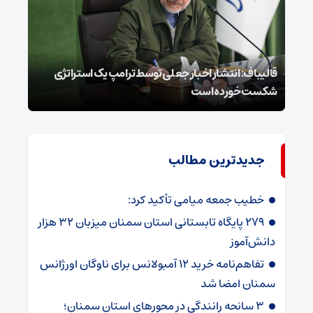
قالیباف: انتشار اخبار جعلی توسط ترامپ یک استراتژی
محسن
شکست خورده است
نخوا
جدیدترین مطالب
خطیب جمعه میامی تأکید کرد:
۲۷۹ پایگاه تابستانی استان سمنان میزبان ۳۲ هزار
دانش‌آموز
تفاهم‌نامه خرید ۱۲ آمبولانس برای ناوگان اورژانس
سمنان امضا شد
۳ سانحه رانندگی در محورهای استان سمنان؛