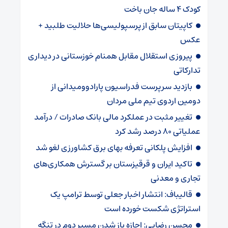
کودک ۴ ساله جان باخت
کاپیتان سابق از پرسپولیسی‌ها حلالیت طلبید +
عکس
پیروزی استقلال مقابل همنام خوزستانی در دیداری
تدارکاتی
بازدید سرپرست فدراسیون پارادوومیدانی از
دومین اردوی تیم ملی مردان
تغییر مثبت در عملکرد مالی بانک صادرات / درآمد
عملیاتی ۸۰ درصد رشد کرد
افزایش پلکانی تعرفه بهای برق کشاورزی لغو شد
تاکید ایران و قرقیزستان بر گسترش همکاری‌های
تجاری و معدنی
قالیباف: انتشار اخبار جعلی توسط ترامپ یک
استراتژی شکست خورده است
محسن رضایی: اجازه باز شدن مسیر دوم در تنگه