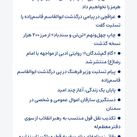
هرمز را نخواهیم داد
عراقچی در پیامی درگذشت ابوالقاسم قاسم‌زاده را
تسلیت گفت
چاپ چهل‌ونهم «تن‌تن و سندباد» از مرز ۲۰۰ هزار
نسخه گذشت
«گاهِ گم‌شدگان»؛ روایتی ادبی از مواجهه با امام
رضا(ع) منتشر شد
پیام تسلیت وزیر فرهنگ در پی درگذشت ابوالقاسم
قاسم‌زاده
پایان یک زندگی، آغاز چند امید
دستگیری سارقان اموال عمومی و شخصی در
سمنان
تکذیب نقل قول منتسب به رهبر انقلاب از سوی
دفتر معظم‌له
بقائی: برنامه‌ای برای سفر به قطر و پاکستان نداریم