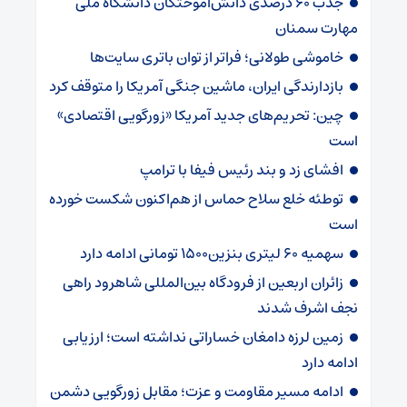
جذب ۶۰ درصدی دانش‌آموختگان دانشگاه ملی
مهارت سمنان
خاموشی طولانی؛ فراتر از توان باتری سایت‌ها
بازدارندگی ایران، ماشین جنگی آمریکا را متوقف کرد
چین: تحریم‌های جدید آمریکا «زورگویی اقتصادی»
است
افشای زد و بند رئیس فیفا با ترامپ
توطئه خلع سلاح حماس از هم‌اکنون شکست خورده
است
سهمیه ۶۰ لیتری بنزین۱۵۰۰ تومانی ادامه دارد
زائران اربعین از فرودگاه بین‌المللی شاهرود راهی
نجف اشرف شدند
زمین لرزه دامغان خساراتی نداشته است؛ ارزیابی
ادامه دارد
ادامه مسیر مقاومت و عزت؛ مقابل زورگویی دشمن