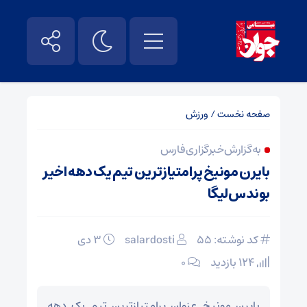
صفحه نخست
/
ورزش
به گزارش خبرگزاری فارس
بایرن مونیخ پرامتیازترین تیم یک دهه اخیر
بوندس‌لیگا
کد نوشته: 55
salardosti
۳ دی
124 بازدید
۰
بایرن مونیخ عنوان پرامتیازترین تیم یک دهه