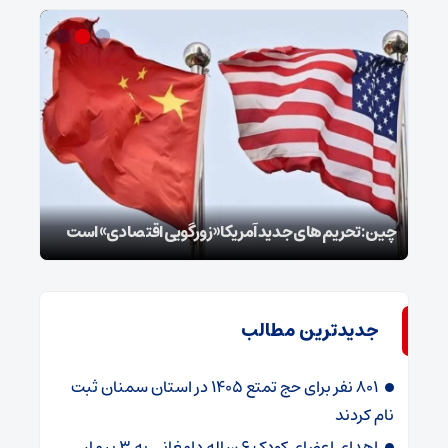
سپا
توطئ
چین: تحریم‌های جدید آمریکا «زورگویی اقتصادی» است
است
جدیدترین مطالب
۸۰۱ نفر برای حج تمتع ۱۴۰۵ در استان سمنان ثبت
نام کردند
اهدای اعضای کودک ۶ ساله دامغانی به ۳ بیمار