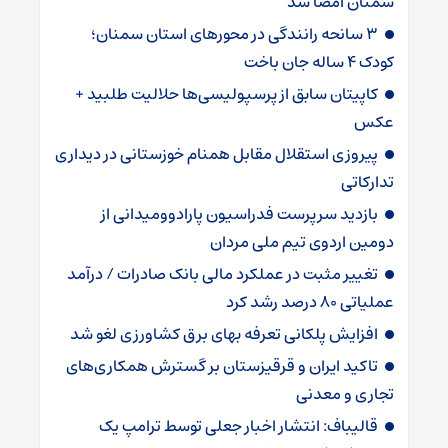
سمنان امضا شد
۳ سانحه رانندگی در محورهای استان سمنان؛
کودک ۴ ساله جان باخت
کاپیتان سابق از پرسپولیسی‌ها حلالیت طلبید +
عکس
پیروزی استقلال مقابل همنام خوزستانی در دیداری
تدارکاتی
بازدید سرپرست فدراسیون پارادوومیدانی از
دومین اردوی تیم ملی مردان
تغییر مثبت در عملکرد مالی بانک صادرات / درآمد
عملیاتی ۸۰ درصد رشد کرد
افزایش پلکانی تعرفه بهای برق کشاورزی لغو شد
تاکید ایران و قرقیزستان بر گسترش همکاری‌های
تجاری و معدنی
قالیباف: انتشار اخبار جعلی توسط ترامپ یک