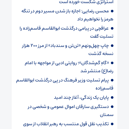
استراتژی شکست خورده است
محسن رضایی: اجازه باز شدن مسیر دوم در تنگه
هرمز را نخواهیم داد
عراقچی در پیامی درگذشت ابوالقاسم قاسم‌زاده را
تسلیت گفت
چاپ چهل‌ونهم «تن‌تن و سندباد» از مرز ۲۰۰ هزار
نسخه گذشت
«گاهِ گم‌شدگان»؛ روایتی ادبی از مواجهه با امام
رضا(ع) منتشر شد
پیام تسلیت وزیر فرهنگ در پی درگذشت ابوالقاسم
قاسم‌زاده
پایان یک زندگی، آغاز چند امید
دستگیری سارقان اموال عمومی و شخصی در
سمنان
تکذیب نقل قول منتسب به رهبر انقلاب از سوی