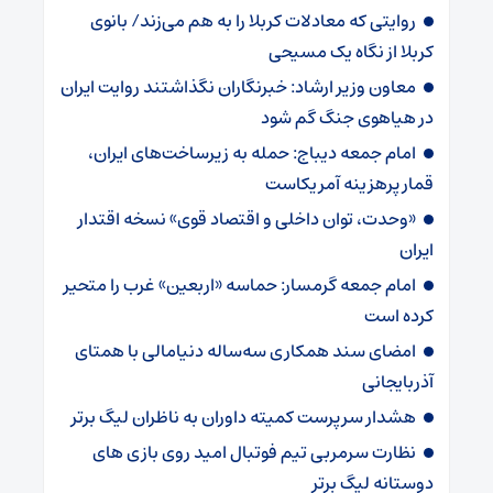
روایتی که معادلات کربلا را به هم می‌زند/ بانوی
کربلا از نگاه یک مسیحی
معاون وزیر ارشاد: خبرنگاران نگذاشتند روایت ایران
در هیاهوی جنگ گم شود
امام جمعه دیباج: حمله به زیرساخت‌های ایران،
قمار پرهزینه آمریکاست
«وحدت، توان داخلی و اقتصاد قوی» نسخه اقتدار
ایران
امام جمعه گرمسار: حماسه «اربعین» غرب را متحیر
کرده است
امضای سند همکاری سه‌ساله دنیامالی با همتای
آذربایجانی
هشدار سرپرست ‌کمیته داوران به ناظران لیگ برتر
نظارت سرمربی تیم‌ فوتبال امید روی بازی های
دوستانه لیگ برتر