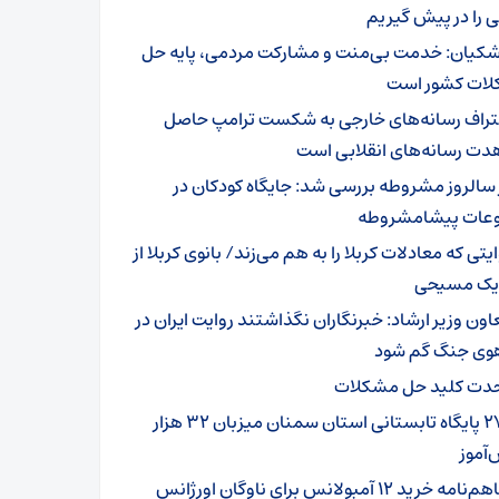
 را در پیش گیریم
شکیان: خدمت بی‌منت و مشارکت مردمی، پایه حل
ات کشور است
تراف رسانه‌های خارجی به شکست ترامپ حاصل
دت رسانه‌های انقلابی است
 سالروز مشروطه بررسی شد: جایگاه کودکان در
عات پیشامشروطه
یتی که معادلات کربلا را به هم می‌زند/ بانوی کربلا از
 یک مسیحی
اون وزیر ارشاد: خبرنگاران نگذاشتند روایت ایران در
وی جنگ گم شود
دت کلید حل مشکلات
۲۷۹ پایگاه تابستانی استان سمنان میزبان ۳۲ هزار
آموز
تفاهم‌نامه خرید ۱۲ آمبولانس برای ناوگان اورژانس