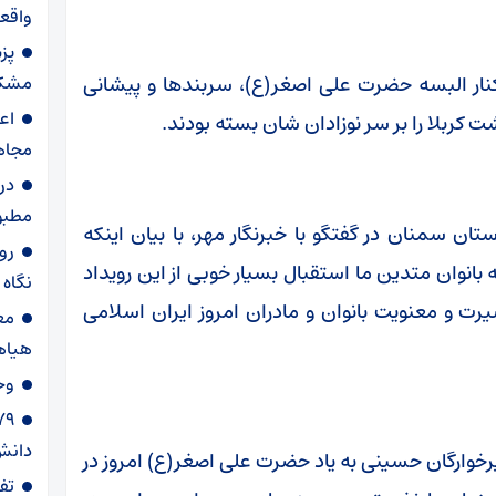
واقعی
پز
نار البسه حضرت علی اصغر(ع)، سربندها و پیشانی
مشکل
اع
ت کربلا را بر سر نوزادان شان بسته بودند.
مجاه
در
مطبو
 سمنان در گفتگو با خبرنگار مهر، با بیان اینکه
روا
انوان متدین ما استقبال بسیار خوبی از این رویداد
نگاه
رت و معنویت بانوان و مادران امروز ایران اسلامی
مع
هیاه
وح
دانش‌
خوارگان حسینی به یاد حضرت علی اصغر(ع) امروز در