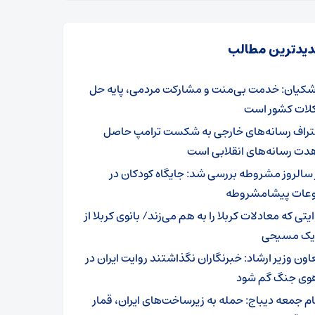
یدترین مطالب
شکیان: خدمت بی‌منت و مشارکت مردمی، پایه حل
ات کشور است
تراف رسانه‌های خارجی به شکست ترامپ حاصل
دت رسانه‌های انقلابی است
 سالروز مشروطه بررسی شد: جایگاه کودکان در
عات پیشامشروطه
یتی که معادلات کربلا را به هم می‌زند/ بانوی کربلا از
 یک مسیحی
اون وزیر ارشاد: خبرنگاران نگذاشتند روایت ایران در
وی جنگ گم شود
ام جمعه دیباج: حمله به زیرساخت‌های ایران، قمار