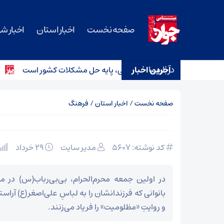
صفحه نخست
اخبار استان
اخبار ش
درباره ما
آخرین اخبار
بی‌منت و مشارکت مردمی، پایه حل مشکلات کشور است
اعترا
صفحه نخست
/
اخبار استان
/
فرهنگ
کد نوشته: 5607
مدیر سایت
۲۹ خرداد
در اولین جمعه‌ محرم‌الحرام، بی‌بی‌رباب(س) در 
بانوانی که فرزندانشان را به لباسِ علی‌اصغر(ع) آراسته
و روایتِ «مظلومیت» را فریاد می‌زنند.