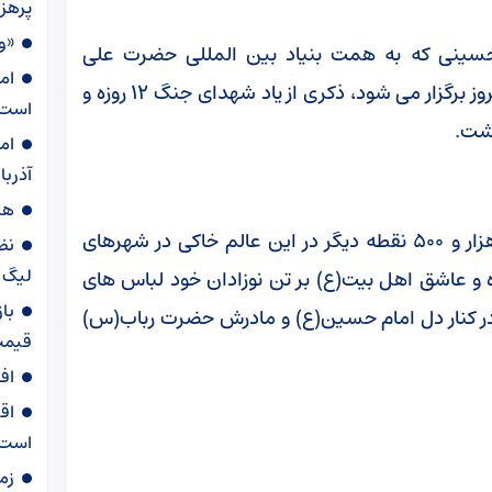
پرهز
«و
حسینی که به همت بنیاد بین المللی حضرت علی
ام
اصغر(ع) در سراسر ایران و ۴۵ کشور دیگر دنیا امروز برگزار می شود، ذکری از یاد شهدای جنگ ۱۲ روزه و
است
اشت.
ام
آذربا
هش
شیرخوارگان حسینی صبح جمعه همزمان با ۹ هزار و ۵۰۰ نقطه دیگر در این عالم خاکی در شهرهای
نظ
لیگ ب
ه و عاشق اهل بیت(ع) بر تن نوزادان خود لباس های
با
در کنار دل امام حسین(ع) و مادرش حضرت رباب(س)
قیمت
اف
اق
است
زم