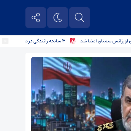
×
۳ سانحه رانندگی در محورهای استان سمنان؛ کودک ۴ ساله جان باخت