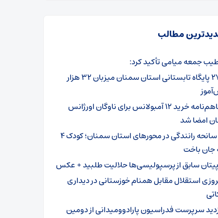
یدترین مطالب
یب جمعه میامی تأکید کرد:
۲۷۹ پایگاه تابستانی استان سمنان میزبان ۳۲ هزار
آموز
تفاهم‌نامه خرید ۱۲ آمبولانس برای ناوگان اورژانس
ن امضا شد
۳ سانحه رانندگی در محورهای استان سمنان؛ کودک ۴
 جان باخت
پیتان سابق از پرسپولیسی‌ها حلالیت طلبید + عکس
روزی استقلال مقابل همنام خوزستانی در دیداری
اتی
زدید سرپرست فدراسیون پارادوومیدانی از دومین