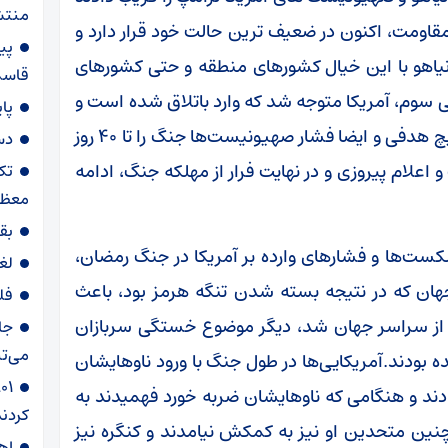
منتش
قاومت، اکنون در ضعیف ترین حالت خود قرار دارد و
پی
نتانیاهو با این خیال کشورهای منطقه و حتی کشورهای
قاسم‌
یلی سوم، آمریکا متوجه شد که وارد باتلاق شده است و
پا
به دنبال راه فرار بود اما بدلیل عدم رسیدن به هیچ هدفی و ایضا فشار صهیونیست‌ها جنگ را تا ۴۰ روز
دس
اعلام پیروزی و در نهایت فرار از مهلکه جنگ، ادامه
تک
معظم
بق
ها و فشارهای وارده بر آمریکا در جنگ رمضان،
لغ
هان که در نتیجه بسته شدن تنگه هرمز بود، باعث
فل
ه از سراسر جهان شد، دیگر موضوع خستگی سربازان
جا
می‌تپ
ده بودند.آمریکایی‌ها در طول جنگ با ورود ناوهایشان
ادند و هنگامی که ناوهایشان ضربه خورد فهمیدند به
کردند
چنین متحدین او نیز به کمکش نیامدند و کنگره نیز