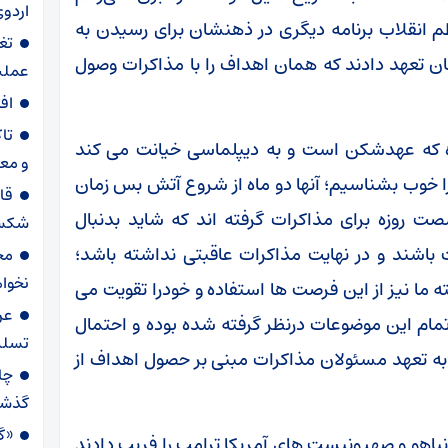
اردوی
م انقلاب برنامه دیگری در ذهنشان برای رسیدن به
تغ
ان تعهد دادند که همان اهداف را با مذاکرات وصول
عملیاتی ۸۰ د
اف
تا
ه که عهدشکن است و به دیپلماسی خیانت می کند
و مع
ا خوب بشناسیم؛ آنها دو ماه از شروع آتش بس زمان
قا
ت روزه برای مذاکرات گرفته اند که شاید بدنبال
شکست
 باشند و در نهایت مذاکرات عاقبتی نداشته باشد؛
مح
نخواه
ته ما نیز از این فرصت ها استفاده و خودرا تقویت می
عر
مام این موضوعات درنظر گرفته شده بوده و احتمال
تسلی
ه به تعهد مسئولان مذاکرات مبنی بر حصول اهداف از
گذش
«گا
نیاهو و صهیونیست های آمریکا ترامپ را فریب دادند