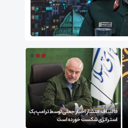
اف: انتشار اخبار جعلی توسط ترامپ یک
محسن رضایی
اتژی شکست خورده است
را نخواهیم 