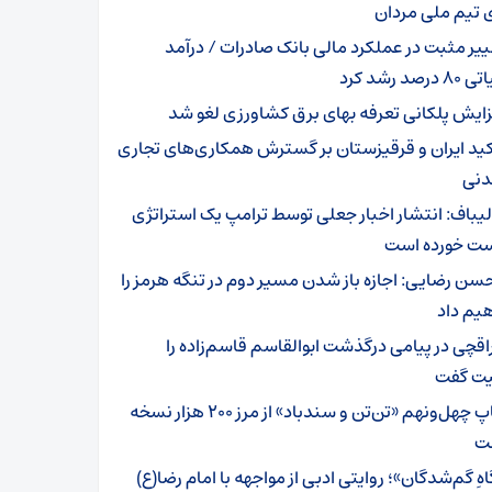
 تیم ملی مردان
ییر مثبت در عملکرد مالی بانک صادرات / درآمد
رصد رشد کرد
زایش پلکانی تعرفه بهای برق کشاورزی لغو شد
کید ایران و قرقیزستان بر گسترش همکاری‌های تجاری
دنی
لیباف: انتشار اخبار جعلی توسط ترامپ یک استراتژی
 خورده است
سن رضایی: اجازه باز شدن مسیر دوم در تنگه هرمز را
یم داد
اقچی در پیامی درگذشت ابوالقاسم قاسم‌زاده را
ت گفت
چاپ چهل‌ونهم «تن‌تن و سندباد» از مرز ۲۰۰ هزار نسخه
ت
هِ گم‌شدگان»؛ روایتی ادبی از مواجهه با امام رضا(ع)