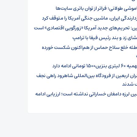
موشی طولانی؛ فراتر از توان باتری سایت‌ها
زدارندگی ایران، ماشین جنگی آمریکا را متوقف کرد
ن: تحریم‌های جدید آمریکا «زورگویی اقتصادی» است
شای زد و بند رئیس فیفا با ترامپ
طئه خلع سلاح حماس از هم‌اکنون شکست خورده
تری بنزین۱۵۰۰ تومانی ادامه دارد
ئران اربعین از فرودگاه بین‌المللی شاهرود راهی نجف
 شدند
ین لرزه دامغان خساراتی نداشته است؛ ارزیابی ادامه