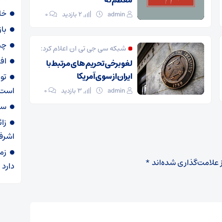
معظم‌له
خا
admin
2 بازدید
۰
با
چی
شبکه سی جی تی ان اعلام کرد:
اف
لغو برخی تحریم های مرتبط با
ایران از سوی آمریکا
تو
است
admin
3 بازدید
۰
سهمیه ۶۰ لی
زا
اشرف
زم
 علامت‌گذاری شده‌اند
*
دارد