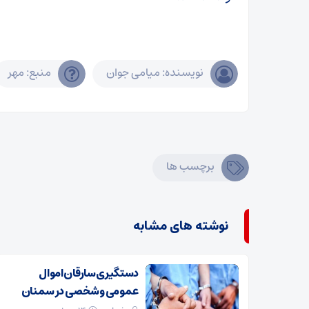
نویسنده: میامی جوان
منبع: مهر
برچسب ها
نوشته های مشابه
دستگیری سارقان اموال
عمومی و شخصی در سمنان