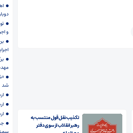
دوبار
و اجر
بر
اجرا
بر
مهدی
«ش
شد
ار
ار
ار
تکذیب نقل قول منتسب به
رهبر انقلاب از سوی دفتر
سمنا