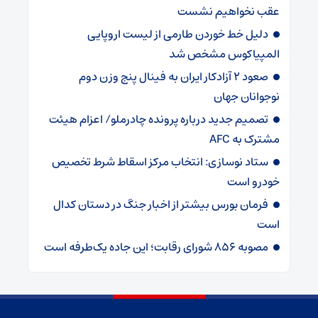
عقب نخواهیم نشست
دلیل خط خوردن طارمی از لیست اروپایی
المپیاکوس مشخص شد
صعود ۲ آزادکار ایران به فینال پنج وزن دوم
نوجوانان جهان
تصمیم جدید درباره پرونده چادرملو/ اعزام هیئت
مشترک به AFC
ستاد نوسازی: انتخاب مرکز اسقاط شرط تخصیص
خودرو است
فرمان بورس بیشتر از اخبار جنگ در دستان کدال
است
مصوبه ۸۵۶ شورای رقابت؛ این جاده یک‌طرفه است