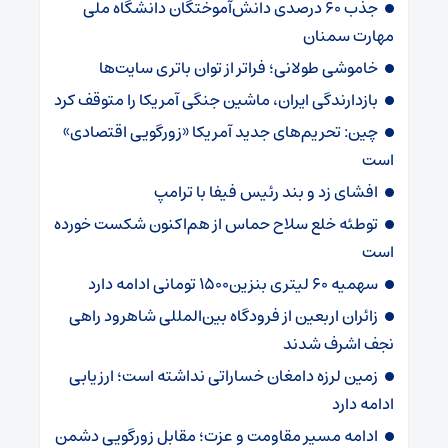
جذب ۶۰ درصدی دانش‌آموختگان دانشگاه ملی
مهارت سمنان
خاموشی طولانی؛ فراتر از توان باتری سایت‌ها
بازدارندگی ایران، ماشین جنگی آمریکا را متوقف کرد
چین: تحریم‌های جدید آمریکا «زورگویی اقتصادی»
است
افشای زد و بند رئیس فیفا با ترامپ
توطئه خلع سلاح حماس از هم‌اکنون شکست خورده
است
سهمیه ۶۰ لیتری بنزین۱۵۰۰ تومانی ادامه دارد
زائران اربعین از فرودگاه بین‌المللی شاهرود راهی
نجف اشرف شدند
زمین لرزه دامغان خساراتی نداشته است؛ ارزیابی
ادامه دارد
ادامه مسیر مقاومت و عزت؛ مقابل زورگویی دشمن