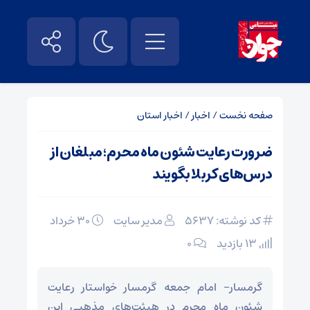
صفحه نخست
/
اخبار
/
اخبار استان
ضرورت رعایت شئون ماه محرم؛ مبلغان از
درس‌های کربلا بگویند
کد نوشته: 5637
مدیر سایت
۳۰ خرداد
13 بازدید
۰
گرمسار- امام جمعه گرمسار خواستار رعایت
شئون ماه محرم در هیئت‌های مذهبی این