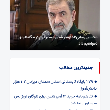
محسن رضایی: اجازه باز شدن مسیر دوم در تنگه هرمز را
عراق
نخواهیم داد
گفت
جدیدترین مطالب
۲۷۹ پایگاه تابستانی استان سمنان میزبان ۳۲ هزار
دانش‌آموز
تفاهم‌نامه خرید ۱۲ آمبولانس برای ناوگان اورژانس
سمنان امضا شد