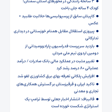
۳ سانحه رانندگی در محورهای استان سمنان؛
کودک ۴ ساله جان باخت
کاپیتان سابق از پرسپولیسی‌ها حلالیت طلبید +
عکس
پیروزی استقلال مقابل همنام خوزستانی در دیداری
تدارکاتی
بازدید سرپرست فدراسیون پارادوومیدانی از
دومین اردوی تیم ملی مردان
تغییر مثبت در عملکرد مالی بانک صادرات / درآمد
عملیاتی ۸۰ درصد رشد کرد
افزایش پلکانی تعرفه بهای برق کشاورزی لغو شد
تاکید ایران و قرقیزستان بر گسترش همکاری‌های
تجاری و معدنی
قالیباف: انتشار اخبار جعلی توسط ترامپ یک
استراتژی شکست خورده است