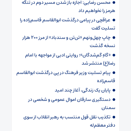
محسن رضایی: اجازه باز شدن مسیر دوم در تنگه
هرمز را نخواهیم داد
عراقچی در پیامی درگذشت ابوالقاسم قاسم‌زاده را
تسلیت گفت
چاپ چهل‌ونهم «تن‌تن و سندباد» از مرز ۲۰۰ هزار
نسخه گذشت
«گاهِ گم‌شدگان»؛ روایتی ادبی از مواجهه با امام
رضا(ع) منتشر شد
پیام تسلیت وزیر فرهنگ در پی درگذشت ابوالقاسم
قاسم‌زاده
پایان یک زندگی، آغاز چند امید
دستگیری سارقان اموال عمومی و شخصی در
سمنان
تکذیب نقل قول منتسب به رهبر انقلاب از سوی
دفتر معظم‌له