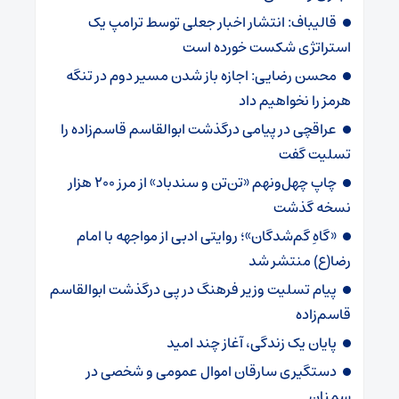
قالیباف: انتشار اخبار جعلی توسط ترامپ یک
استراتژی شکست خورده است
محسن رضایی: اجازه باز شدن مسیر دوم در تنگه
هرمز را نخواهیم داد
عراقچی در پیامی درگذشت ابوالقاسم قاسم‌زاده را
تسلیت گفت
چاپ چهل‌ونهم «تن‌تن و سندباد» از مرز ۲۰۰ هزار
نسخه گذشت
«گاهِ گم‌شدگان»؛ روایتی ادبی از مواجهه با امام
رضا(ع) منتشر شد
پیام تسلیت وزیر فرهنگ در پی درگذشت ابوالقاسم
قاسم‌زاده
پایان یک زندگی، آغاز چند امید
دستگیری سارقان اموال عمومی و شخصی در
سمنان