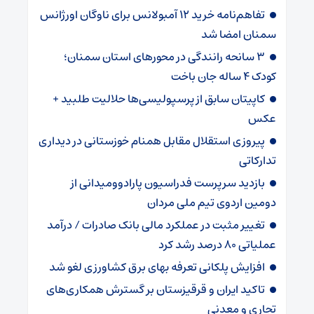
تفاهم‌نامه خرید ۱۲ آمبولانس برای ناوگان اورژانس
سمنان امضا شد
۳ سانحه رانندگی در محورهای استان سمنان؛
کودک ۴ ساله جان باخت
کاپیتان سابق از پرسپولیسی‌ها حلالیت طلبید +
عکس
پیروزی استقلال مقابل همنام خوزستانی در دیداری
تدارکاتی
بازدید سرپرست فدراسیون پارادوومیدانی از
دومین اردوی تیم ملی مردان
تغییر مثبت در عملکرد مالی بانک صادرات / درآمد
عملیاتی ۸۰ درصد رشد کرد
افزایش پلکانی تعرفه بهای برق کشاورزی لغو شد
تاکید ایران و قرقیزستان بر گسترش همکاری‌های
تجاری و معدنی