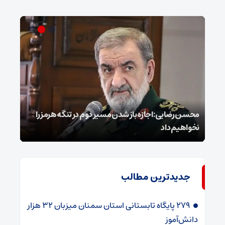
محسن رضایی: اجازه باز شدن مسیر دوم در تنگه هرمز را
عراق
نخواهیم داد
گفت
جدیدترین مطالب
۲۷۹ پایگاه تابستانی استان سمنان میزبان ۳۲ هزار
دانش‌آموز