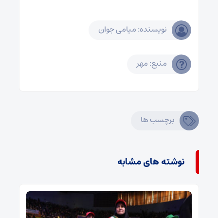
نویسنده: میامی جوان
منبع: مهر
برچسب ها
نوشته های مشابه