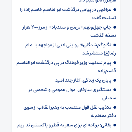
عراقچی در پیامی درگذشت ابوالقاسم قاسم‌زاده را
تسلیت گفت
چاپ چهل‌ونهم «تن‌تن و سندباد» از مرز ۲۰۰ هزار
نسخه گذشت
«گاهِ گم‌شدگان»؛ روایتی ادبی از مواجهه با امام
رضا(ع) منتشر شد
پیام تسلیت وزیر فرهنگ در پی درگذشت ابوالقاسم
قاسم‌زاده
پایان یک زندگی، آغاز چند امید
دستگیری سارقان اموال عمومی و شخصی در
سمنان
تکذیب نقل قول منتسب به رهبر انقلاب از سوی
دفتر معظم‌له
بقائی: برنامه‌ای برای سفر به قطر و پاکستان نداریم