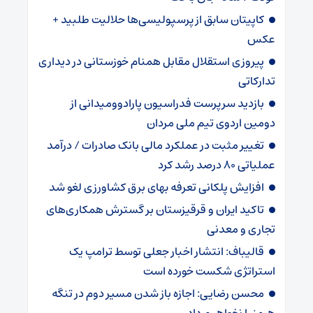
کاپیتان سابق از پرسپولیسی‌ها حلالیت طلبید +
عکس
پیروزی استقلال مقابل همنام خوزستانی در دیداری
تدارکاتی
بازدید سرپرست فدراسیون پارادوومیدانی از
دومین اردوی تیم ملی مردان
تغییر مثبت در عملکرد مالی بانک صادرات / درآمد
عملیاتی ۸۰ درصد رشد کرد
افزایش پلکانی تعرفه بهای برق کشاورزی لغو شد
تاکید ایران و قرقیزستان بر گسترش همکاری‌های
تجاری و معدنی
قالیباف: انتشار اخبار جعلی توسط ترامپ یک
استراتژی شکست خورده است
محسن رضایی: اجازه باز شدن مسیر دوم در تنگه
هرمز را نخواهیم داد