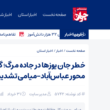
صفحه نخست
اخبار استان
اخبار ش
درباره ما
آخرین اخبار
تفاهم‌نامه خرید ۱۲ آمبولانس برای ناوگان اورژانس سمنان امضا
صفحه نخست
/
اخبار
/
اخبار استان
خطر جان یوزها در جاده مرگ؛ 
محور عباس‌آباد–میامی تشدی
کد نوشته: 5742
مدیر سایت
۳۱ خرداد
میامی- مدیرکل حفاظت محیط‌زیست سمنان از اجرای