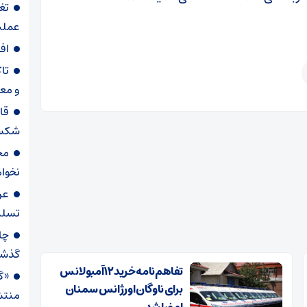
تغ
عملیاتی ۸۰ د
اف
تا
و مع
قا
شکست
مح
نخواه
عر
تسلی
گذش
تفاهم‌نامه خرید ۱۲ آمبولانس
«گا
برای ناوگان اورژانس سمنان
منتش