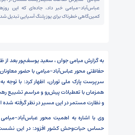
عباس‌آباد–میامی خبر داد، جاده‌ای که این روزها
کمین‌گاهی خطرناک برای یوزپلنگ آسیایی تبدیل شد
به گزارش میامی جوان ، سعید یوسف‌پور بعد از ظ
حفاظتی محور عباس‌آباد–میامی با حضور معاونان،
سرپرست پارک ملی توران، اظهار کرد: با توجه ب
همزمان با تعطیلات پیش‌رو و مراسم تشییع رهبر
و نظارت مستمر در این مسیر در نظر گرفته شده 
مز
عراقچی در پیامی درگذشت ابوالقاسم قاسم‌زاده را
وی با اشاره به اهمیت محور عباس‌آباد–میامی 
تسلیت گفت
حساس حیات‌وحش کشور افزود: در این نشست