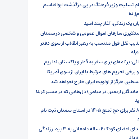
ام تسلیت وزیر فرهنگ در پی درگذشت ابوالقاسم
زاده
یان یک زندگی، آغاز چند امید
تگیری سارقان اموال عمومی و شخصی در سمنان
ذیب نقل قول منتسب به رهبر انقلاب از سوی دفتر
‌له
ائی: برنامه‌ای برای سفر به قطر و پاکستان نداریم
و برخی تحریم های مرتبط با ایران از سوی آمریکا
سطین هرگز از اولویت ایران خارج نخواهد شد
ماندگان اربعین در میامی؛ دل‌هایی که در مسیر کربلا
د
۸۰۱ نفر برای حج تمتع ۱۴۰۵ در استان سمنان ثبت نام
اهدای اعضای کودک ۶ ساله دامغانی به ۳ بیمار زندگی
ه داد