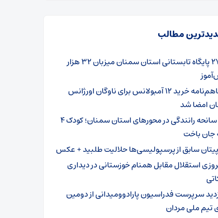
یدترین مطالب
۲۷۹ پایگاه تابستانی استان سمنان میزبان ۳۲ هزار
آموز
تفاهم‌نامه خرید ۱۲ آمبولانس برای ناوگان اورژانس
ن امضا شد
۳ سانحه رانندگی در محورهای استان سمنان؛ کودک ۴
 جان باخت
پیتان سابق از پرسپولیسی‌ها حلالیت طلبید + عکس
روزی استقلال مقابل همنام خوزستانی در دیداری
اتی
زدید سرپرست فدراسیون پارادوومیدانی از دومین
 تیم ملی مردان