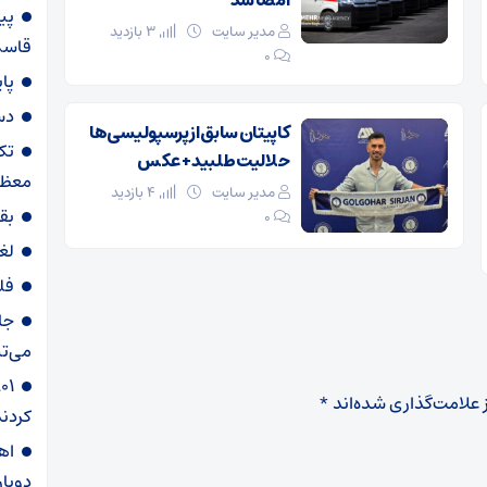
امضا شد
پی
مدیر سایت
3 بازدید
قاسم‌
۰
پا
دس
کاپیتان سابق از پرسپولیسی‌ها
تک
حلالیت طلبید + عکس
معظم
مدیر سایت
4 بازدید
بق
۰
لغ
فل
جا
می‌تپ
 علامت‌گذاری شده‌اند
*
کردند
دوبار