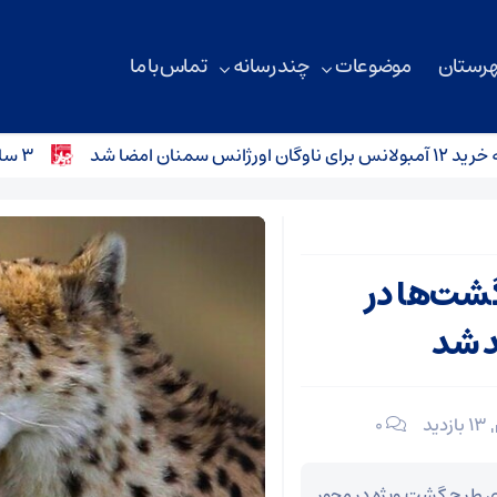
هرستان
موضوعات
چند رسانه
تماس با ما
 شد
۳ سانحه رانندگی در محورهای استان سمنان؛ کودک ۴ ساله جان باخت
گشت‌ها در
د شد
13 بازدید
۰
 طرح گشت ویژه در محور