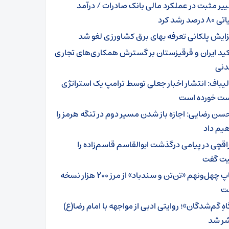
ییر مثبت در عملکرد مالی بانک صادرات / درآمد
رصد رشد کرد
زایش پلکانی تعرفه بهای برق کشاورزی لغو شد
کید ایران و قرقیزستان بر گسترش همکاری‌های تجاری
دنی
لیباف: انتشار اخبار جعلی توسط ترامپ یک استراتژی
 خورده است
سن رضایی: اجازه باز شدن مسیر دوم در تنگه هرمز را
یم داد
اقچی در پیامی درگذشت ابوالقاسم قاسم‌زاده را
ت گفت
چاپ چهل‌ونهم «تن‌تن و سندباد» از مرز ۲۰۰ هزار نسخه
ت
هِ گم‌شدگان»؛ روایتی ادبی از مواجهه با امام رضا(ع)
ر شد