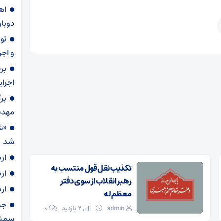
دوبار
و اجر
بر
اجرا
بر
مهدی
«ش
شد
ار
تکذیب نقل قول منتسب به
ار
رهبر انقلاب از سوی دفتر
ار
معظم‌له
admin
2 بازدید
۰
سمنا