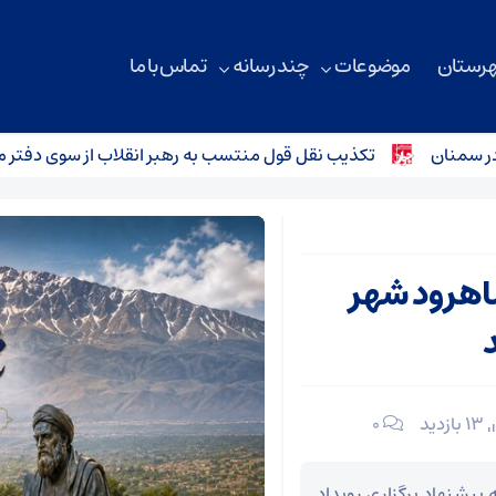
هرستان
موضوعات
چند رسانه
تماس با ما
نان
تکذیب نقل قول منتسب به رهبر انقلاب از سوی دفتر معظم‌
شاهرود شهر
13 بازدید
۰
 پیشنهاد برگزاری رویداد