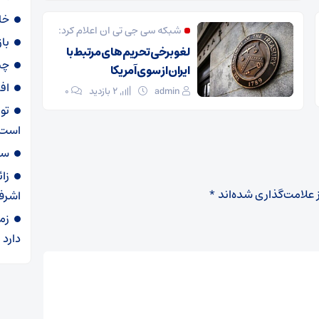
خا
شبکه سی جی تی ان اعلام کرد:
با
لغو برخی تحریم های مرتبط با
چی
ایران از سوی آمریکا
اف
admin
2 بازدید
۰
تو
است
سهمیه ۶۰ لی
زا
 علامت‌گذاری شده‌اند
*
اشرف
زم
دارد