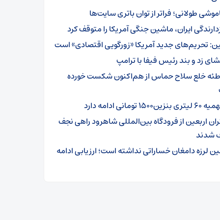
موشی طولانی؛ فراتر از توان باتری سایت‌ها
زدارندگی ایران، ماشین جنگی آمریکا را متوقف کرد
ن: تحریم‌های جدید آمریکا «زورگویی اقتصادی» است
شای زد و بند رئیس فیفا با ترامپ
طئه خلع سلاح حماس از هم‌اکنون شکست خورده
تری بنزین۱۵۰۰ تومانی ادامه دارد
ئران اربعین از فرودگاه بین‌المللی شاهرود راهی نجف
 شدند
ین لرزه دامغان خساراتی نداشته است؛ ارزیابی ادامه