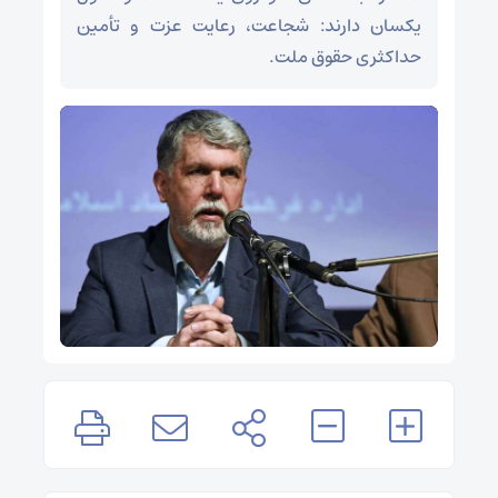
یکسان دارند: شجاعت، رعایت عزت و تأمین
حداکثری حقوق ملت.