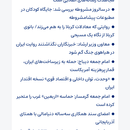
در سالروز مشروطه بررسی شد: جایگاه کودکان در
مطبوعات پیشامشروطه
روایتی که معادلات کربلا را به هم می‌زند/ بانوی
کربلا از نگاه یک مسیحی
معاون وزیر ارشاد: خبرنگاران نگذاشتند روایت ایران
در هیاهوی جنگ گم شود
امام جمعه دیباج: حمله به زیرساخت‌های ایران،
قمار پرهزینه آمریکاست
«وحدت، توان داخلی و اقتصاد قوی» نسخه اقتدار
ایران
امام جمعه گرمسار: حماسه «اربعین» غرب را متحیر
کرده است
امضای سند همکاری سه‌ساله دنیامالی با همتای
آذربایجانی