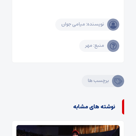
نویسنده: میامی جوان
منبع: مهر
برچسب ها
نوشته های مشابه