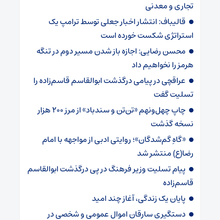
تجاری و معدنی
قالیباف: انتشار اخبار جعلی توسط ترامپ یک
استراتژی شکست خورده است
محسن رضایی: اجازه باز شدن مسیر دوم در تنگه
هرمز را نخواهیم داد
عراقچی در پیامی درگذشت ابوالقاسم قاسم‌زاده را
تسلیت گفت
چاپ چهل‌ونهم «تن‌تن و سندباد» از مرز ۲۰۰ هزار
نسخه گذشت
«گاهِ گم‌شدگان»؛ روایتی ادبی از مواجهه با امام
رضا(ع) منتشر شد
پیام تسلیت وزیر فرهنگ در پی درگذشت ابوالقاسم
قاسم‌زاده
پایان یک زندگی، آغاز چند امید
دستگیری سارقان اموال عمومی و شخصی در