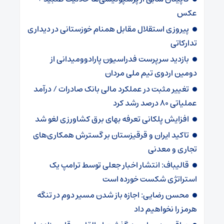
عکس
پیروزی استقلال مقابل همنام خوزستانی در دیداری
تدارکاتی
بازدید سرپرست فدراسیون پارادوومیدانی از
دومین اردوی تیم ملی مردان
تغییر مثبت در عملکرد مالی بانک صادرات / درآمد
عملیاتی ۸۰ درصد رشد کرد
افزایش پلکانی تعرفه بهای برق کشاورزی لغو شد
تاکید ایران و قرقیزستان بر گسترش همکاری‌های
تجاری و معدنی
قالیباف: انتشار اخبار جعلی توسط ترامپ یک
استراتژی شکست خورده است
محسن رضایی: اجازه باز شدن مسیر دوم در تنگه
هرمز را نخواهیم داد