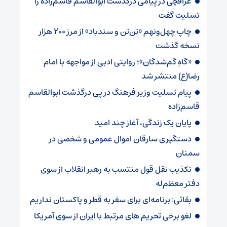
عراقچی در پیامی درگذشت ابوالقاسم قاسم‌زاده را
تسلیت گفت
چاپ چهل‌ونهم «تن‌تن و سندباد» از مرز ۲۰۰ هزار
نسخه گذشت
«گاهِ گم‌شدگان»؛ روایتی ادبی از مواجهه با امام
رضا(ع) منتشر شد
پیام تسلیت وزیر فرهنگ در پی درگذشت ابوالقاسم
قاسم‌زاده
پایان یک زندگی، آغاز چند امید
دستگیری سارقان اموال عمومی و شخصی در
سمنان
تکذیب نقل قول منتسب به رهبر انقلاب از سوی
دفتر معظم‌له
بقائی: برنامه‌ای برای سفر به قطر و پاکستان نداریم
لغو برخی تحریم های مرتبط با ایران از سوی آمریکا