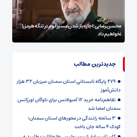
محسن رضایی: اجازه باز شدن مسیر دوم در تنگه هرمز را
عراق
نخواهیم داد
گفت
جدیدترین مطالب
۲۷۹ پایگاه تابستانی استان سمنان میزبان ۳۲ هزار
دانش‌آموز
تفاهم‌نامه خرید ۱۲ آمبولانس برای ناوگان اورژانس
سمنان امضا شد
۳ سانحه رانندگی در محورهای استان سمنان؛
کودک ۴ ساله جان باخت
کاپیتان سابق از پرسپولیسی‌ها حلالیت طلبید +