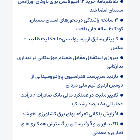
تفاهم‌نامه خرید ۱۲ آمبولانس برای ناوگان اورژانس
سمنان امضا شد
۳ سانحه رانندگی در محورهای استان سمنان؛
کودک ۴ ساله جان باخت
کاپیتان سابق از پرسپولیسی‌ها حلالیت طلبید +
عکس
پیروزی استقلال مقابل همنام خوزستانی در دیداری
تدارکاتی
بازدید سرپرست فدراسیون پارادوومیدانی از
دومین اردوی تیم ملی مردان
تغییر مثبت در عملکرد مالی بانک صادرات / درآمد
عملیاتی ۸۰ درصد رشد کرد
افزایش پلکانی تعرفه بهای برق کشاورزی لغو شد
تاکید ایران و قرقیزستان بر گسترش همکاری‌های
تجاری و معدنی