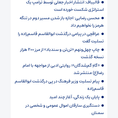
قالیباف: انتشار اخبار جعلی توسط ترامپ یک
استراتژی شکست خورده است
محسن رضایی: اجازه باز شدن مسیر دوم در تنگه
هرمز را نخواهیم داد
عراقچی در پیامی درگذشت ابوالقاسم قاسم‌زاده را
تسلیت گفت
چاپ چهل‌ونهم «تن‌تن و سندباد» از مرز ۲۰۰ هزار
نسخه گذشت
«گاهِ گم‌شدگان»؛ روایتی ادبی از مواجهه با امام
رضا(ع) منتشر شد
پیام تسلیت وزیر فرهنگ در پی درگذشت ابوالقاسم
قاسم‌زاده
پایان یک زندگی، آغاز چند امید
دستگیری سارقان اموال عمومی و شخصی در
سمنان