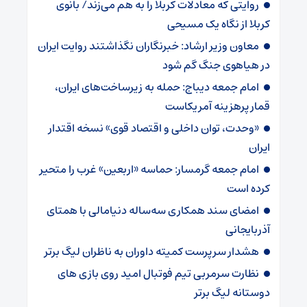
روایتی که معادلات کربلا را به هم می‌زند/ بانوی
کربلا از نگاه یک مسیحی
معاون وزیر ارشاد: خبرنگاران نگذاشتند روایت ایران
در هیاهوی جنگ گم شود
امام جمعه دیباج: حمله به زیرساخت‌های ایران،
قمار پرهزینه آمریکاست
«وحدت، توان داخلی و اقتصاد قوی» نسخه اقتدار
ایران
امام جمعه گرمسار: حماسه «اربعین» غرب را متحیر
کرده است
امضای سند همکاری سه‌ساله دنیامالی با همتای
آذربایجانی
هشدار سرپرست ‌کمیته داوران به ناظران لیگ برتر
نظارت سرمربی تیم‌ فوتبال امید روی بازی های
دوستانه لیگ برتر