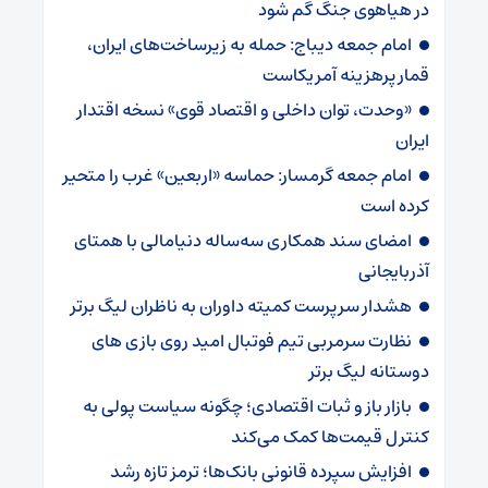
در هیاهوی جنگ گم شود
امام جمعه دیباج: حمله به زیرساخت‌های ایران،
قمار پرهزینه آمریکاست
«وحدت، توان داخلی و اقتصاد قوی» نسخه اقتدار
ایران
امام جمعه گرمسار: حماسه «اربعین» غرب را متحیر
کرده است
امضای سند همکاری سه‌ساله دنیامالی با همتای
آذربایجانی
هشدار سرپرست ‌کمیته داوران به ناظران لیگ برتر
نظارت سرمربی تیم‌ فوتبال امید روی بازی های
دوستانه لیگ برتر
بازار باز و ثبات اقتصادی؛ چگونه سیاست پولی به
کنترل قیمت‌ها کمک می‌کند
افزایش سپرده قانونی بانک‌ها؛ ترمز تازه رشد