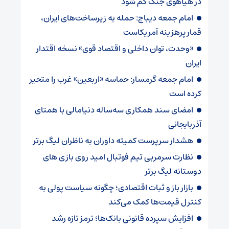
در هیاهوی جنگ گم شود
امام جمعه دیباج: حمله به زیرساخت‌های ایران،
قمار پرهزینه آمریکاست
«وحدت، توان داخلی و اقتصاد قوی» نسخه اقتدار
ایران
امام جمعه گرمسار: حماسه «اربعین» غرب را متحیر
کرده است
امضای سند همکاری سه‌ساله دنیامالی با همتای
آذربایجانی
هشدار سرپرست ‌کمیته داوران به ناظران لیگ برتر
نظارت سرمربی تیم‌ فوتبال امید روی بازی های
دوستانه لیگ برتر
بازار باز و ثبات اقتصادی؛ چگونه سیاست پولی به
کنترل قیمت‌ها کمک می‌کند
افزایش سپرده قانونی بانک‌ها؛ ترمز تازه رشد