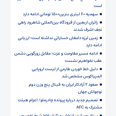
است
سهمیه ۶۰ لیتری بنزین۱۵۰۰ تومانی ادامه دارد
زائران اربعین از فرودگاه بین‌المللی شاهرود راهی
نجف اشرف شدند
زمین لرزه دامغان خساراتی نداشته است؛ ارزیابی
ادامه دارد
ادامه مسیر مقاومت و عزت؛ مقابل زورگویی دشمن
عقب نخواهیم نشست
دلیل خط خوردن طارمی از لیست اروپایی
المپیاکوس مشخص شد
صعود ۲ آزادکار ایران به فینال پنج وزن دوم
نوجوانان جهان
تصمیم جدید درباره پرونده چادرملو/ اعزام هیئت
مشترک به AFC
ستاد نوسازی: انتخاب مرکز اسقاط شرط تخصیص