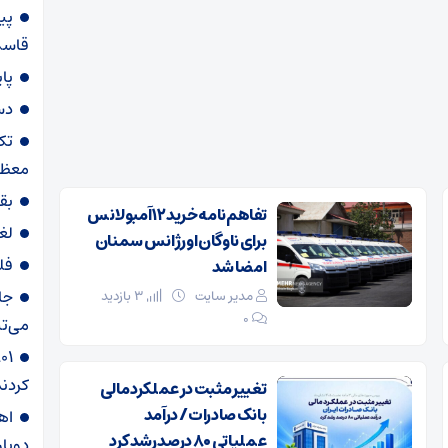
پی
قاسم‌
پا
دس
تک
معظم
بق
تفاهم‌نامه خرید ۱۲ آمبولانس
لغ
برای ناوگان اورژانس سمنان
فل
امضا شد
جا
مدیر سایت
3 بازدید
۰
می‌تپ
کردند
تغییر مثبت در عملکرد مالی
بانک صادرات / درآمد
عملیاتی ۸۰ درصد رشد کرد
دوبار