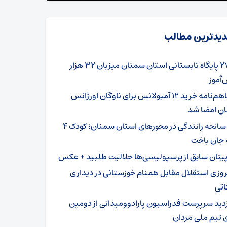
یدترین مطالب
۲۷۹ پایگاه تابستانی استان سمنان میزبان ۳۲ هزار
آموز
تفاهم‌نامه خرید ۱۲ آمبولانس برای ناوگان اورژانس
ن امضا شد
۳ سانحه رانندگی در محورهای استان سمنان؛ کودک ۴
 جان باخت
پیتان سابق از پرسپولیسی‌ها حلالیت طلبید + عکس
روزی استقلال مقابل همنام خوزستانی در دیداری
اتی
زدید سرپرست فدراسیون پارادوومیدانی از دومین
 تیم ملی مردان