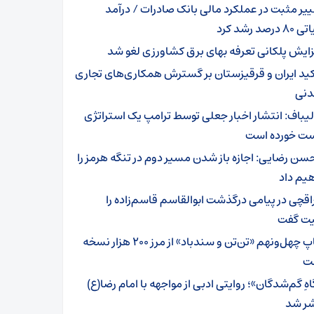
ییر مثبت در عملکرد مالی بانک صادرات / درآمد
رصد رشد کرد
زایش پلکانی تعرفه بهای برق کشاورزی لغو شد
کید ایران و قرقیزستان بر گسترش همکاری‌های تجاری
دنی
لیباف: انتشار اخبار جعلی توسط ترامپ یک استراتژی
 خورده است
سن رضایی: اجازه باز شدن مسیر دوم در تنگه هرمز را
یم داد
اقچی در پیامی درگذشت ابوالقاسم قاسم‌زاده را
ت گفت
چاپ چهل‌ونهم «تن‌تن و سندباد» از مرز ۲۰۰ هزار نسخه
ت
هِ گم‌شدگان»؛ روایتی ادبی از مواجهه با امام رضا(ع)
ر شد