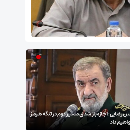
 رضایی: اجازه باز شدن مسیر دوم در تنگه هرمز
عراقچی در 
واهیم داد
تسلیت گف