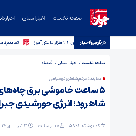
صفحه نخست
اخبار استان
اخبار ش
درباره ما
آخرین اخبار
تفاهم‌نامه خرید ۱۲ آمبولانس برای ناوگان اورژانس سمنان امضا
صفحه نخست
/
اخبار استان
/
اقتصاد
نماینده مردم شاهرود و میامی
۵ ساعت خاموشی برق چاه‌های
شاهرود؛ انرژی خورشیدی جبرا
کد نوشته: 5891
مدیر سایت
۳ تیر
14 بازدید