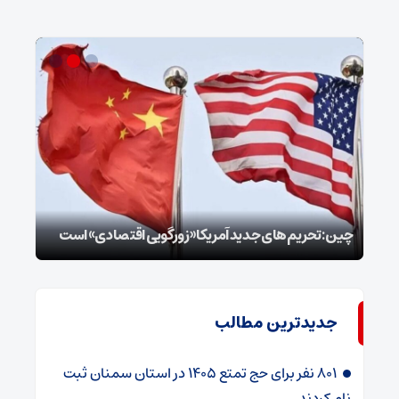
سپا
توطئ
چین: تحریم‌های جدید آمریکا «زورگویی اقتصادی» است
است
جدیدترین مطالب
۸۰۱ نفر برای حج تمتع ۱۴۰۵ در استان سمنان ثبت
نام کردند