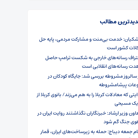
یدترین مطالب
شکیان: خدمت بی‌منت و مشارکت مردمی، پایه حل
ات کشور است
تراف رسانه‌های خارجی به شکست ترامپ حاصل
دت رسانه‌های انقلابی است
 سالروز مشروطه بررسی شد: جایگاه کودکان در
عات پیشامشروطه
یتی که معادلات کربلا را به هم می‌زند/ بانوی کربلا از
 یک مسیحی
اون وزیر ارشاد: خبرنگاران نگذاشتند روایت ایران در
وی جنگ گم شود
ام جمعه دیباج: حمله به زیرساخت‌های ایران، قمار