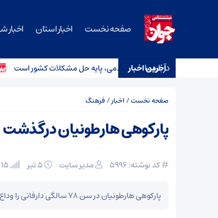
صفحه نخست
اخبار استان
اخبار ش
درباره ما
آخرین اخبار
مت بی‌منت و مشارکت مردمی، پایه حل مشکلات کشور است
اع
صفحه نخست
/
اخبار
/
فرهنگ
پارکوهی هارطونیان درگذشت
کد نوشته: 5996
مدیر سایت
۵ تیر
15 بازدید
پارکوهی هارطونیان در سن ۷۸ سالگی دارفانی را وداع گفت.