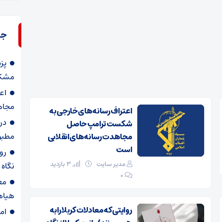
جد
پز
مشکل
اع
مجاه
اعتراف رسانه‌های خارجی به
در
شکست ترامپ حاصل
مطبو
مجاهدت رسانه‌های انقلابی
است
روا
مدیر سایت
3 بازدید
نگاه
۰
مع
هیاه
روایتی که معادلات کربلا را به
ام