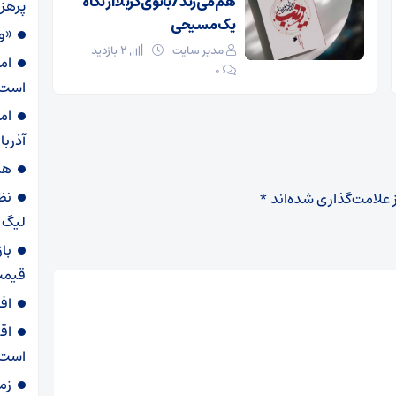
هم می‌زند/ بانوی کربلا از نگاه
پرهز
یک مسیحی
«و
مدیر سایت
2 بازدید
ام
۰
است
ام
آذربا
هش
نظ
 علامت‌گذاری شده‌اند
*
لیگ ب
با
قیمت
اف
اق
است
زم