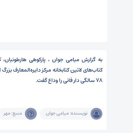
به گزارش میامی جوان ، پارکوهی هارطونیان،
کتاب‌های لاتین کتابخانه مرکز دایره‌المعارف بزرگ 
۷۸ سالگی دار فانی را وداع گفت.
نویسنده: میامی جوان
منبع: مهر
زمان آن فرا رسیده که به خود متکی باشیم و برادری
واقعی را در پیش گیریم