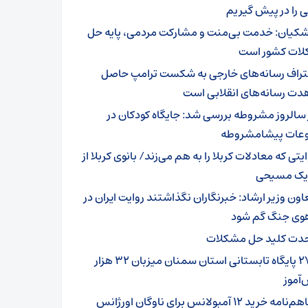
 را در پیش گیریم
شکیان: خدمت بی‌منت و مشارکت مردمی، پایه حل
ات کشور است
تراف رسانه‌های خارجی به شکست ترامپ حاصل
دت رسانه‌های انقلابی است
 سالروز مشروطه بررسی شد: جایگاه کودکان در
عات پیشامشروطه
یتی که معادلات کربلا را به هم می‌زند/ بانوی کربلا از
 یک مسیحی
اون وزیر ارشاد: خبرنگاران نگذاشتند روایت ایران در
وی جنگ گم شود
دت کلید حل مشکلات
۲۷۹ پایگاه تابستانی استان سمنان میزبان ۳۲ هزار
آموز
تفاهم‌نامه خرید ۱۲ آمبولانس برای ناوگان اورژانس