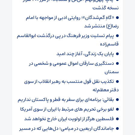
نسخه گذشت
«گاهِ گم‌شدگان»؛ روایتی ادبی از مواجهه با امام
رضا(ع) منتشر شد
پیام تسلیت وزیر فرهنگ در پی درگذشت ابوالقاسم
قاسم‌زاده
پایان یک زندگی، آغاز چند امید
دستگیری سارقان اموال عمومی و شخصی در
سمنان
تکذیب نقل قول منتسب به رهبر انقلاب از سوی
دفتر معظم‌له
بقائی: برنامه‌ای برای سفر به قطر و پاکستان نداریم
لغو برخی تحریم های مرتبط با ایران از سوی آمریکا
فلسطین هرگز از اولویت ایران خارج نخواهد شد
جاماندگان اربعین در میامی؛ دل‌هایی که در مسیر