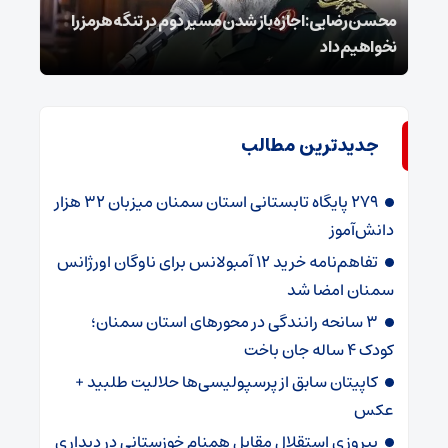
محسن رضایی: اجازه باز شدن مسیر دوم در تنگه هرمز را
عراق
نخواهیم داد
گفت
جدیدترین مطالب
۲۷۹ پایگاه تابستانی استان سمنان میزبان ۳۲ هزار
دانش‌آموز
تفاهم‌نامه خرید ۱۲ آمبولانس برای ناوگان اورژانس
سمنان امضا شد
۳ سانحه رانندگی در محورهای استان سمنان؛
کودک ۴ ساله جان باخت
کاپیتان سابق از پرسپولیسی‌ها حلالیت طلبید +
عکس
پیروزی استقلال مقابل همنام خوزستانی در دیداری