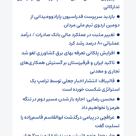
تدارکاتی
بازدید سرپرست فدراسیون پارادوومیدانی از
دومین اردوی تیم ملی مردان
تغییر مثبت در عملکرد مالی بانک صادرات / درآمد
عملیاتی ۸۰ درصد رشد کرد
افزایش پلکانی تعرفه بهای برق کشاورزی لغو شد
تاکید ایران و قرقیزستان بر گسترش همکاری‌های
تجاری و معدنی
قالیباف: انتشار اخبار جعلی توسط ترامپ یک
استراتژی شکست خورده است
محسن رضایی: اجازه باز شدن مسیر دوم در تنگه
هرمز را نخواهیم داد
عراقچی در پیامی درگذشت ابوالقاسم قاسم‌زاده را
تسلیت گفت
چاپ چهل‌ونهم «تن‌تن و سندباد» از مرز ۲۰۰ هزار