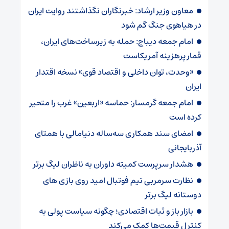
معاون وزیر ارشاد: خبرنگاران نگذاشتند روایت ایران
در هیاهوی جنگ گم شود
امام جمعه دیباج: حمله به زیرساخت‌های ایران،
قمار پرهزینه آمریکاست
«وحدت، توان داخلی و اقتصاد قوی» نسخه اقتدار
ایران
امام جمعه گرمسار: حماسه «اربعین» غرب را متحیر
کرده است
امضای سند همکاری سه‌ساله دنیامالی با همتای
آذربایجانی
هشدار سرپرست ‌کمیته داوران به ناظران لیگ برتر
نظارت سرمربی تیم‌ فوتبال امید روی بازی های
دوستانه لیگ برتر
بازار باز و ثبات اقتصادی؛ چگونه سیاست پولی به
کنترل قیمت‌ها کمک می‌کند