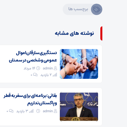
برچسب ها
نوشته های مشابه
دستگیری سارقان اموال
عمومی و شخصی در سمنان
admin
۱۴ مرداد
2 بازدید
۰
بقائی: برنامه‌ای برای سفر به قطر
و پاکستان نداریم
admin
3 بازدید
۰