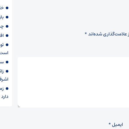
خا
با
چی
 علامت‌گذاری شده‌اند
*
اف
تو
است
سهمیه ۶۰ لی
زا
اشرف
زم
دارد
ایمیل
*