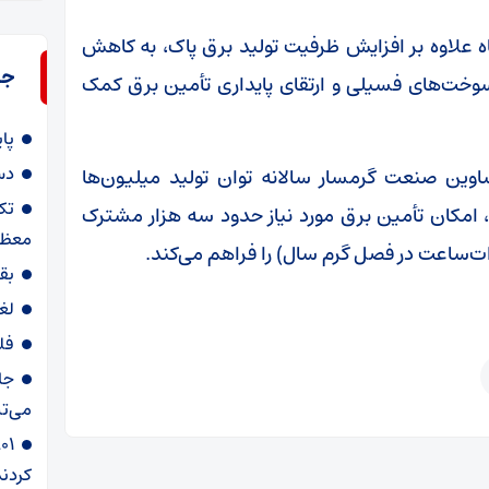
اه علاوه بر افزایش ظرفیت تولید برق پاک، به کاهش
جد
خت‌های فسیلی و ارتقای پایداری تأمین برق کمک
پا
دس
اوین صنعت گرمسار سالانه توان تولید میلیون‌ها
تک
ت، امکان تأمین برق مورد نیاز حدود سه هزار مشترک
معظم
بق
لغ
فل
جا
می‌تپ
کردند