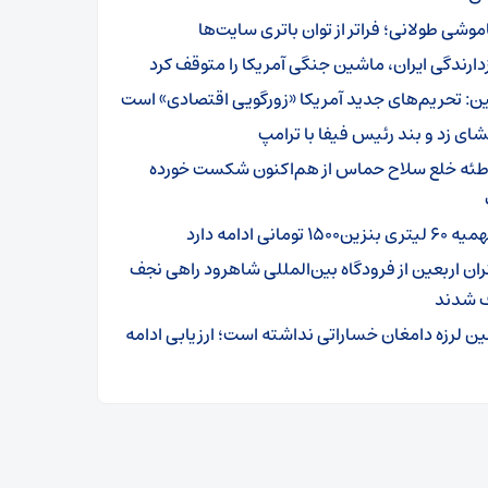
موشی طولانی؛ فراتر از توان باتری سایت‌ها
زدارندگی ایران، ماشین جنگی آمریکا را متوقف کرد
ن: تحریم‌های جدید آمریکا «زورگویی اقتصادی» است
شای زد و بند رئیس فیفا با ترامپ
طئه خلع سلاح حماس از هم‌اکنون شکست خورده
تری بنزین۱۵۰۰ تومانی ادامه دارد
ئران اربعین از فرودگاه بین‌المللی شاهرود راهی نجف
 شدند
ین لرزه دامغان خساراتی نداشته است؛ ارزیابی ادامه