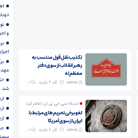
دوبار
و اجر
بر
اجرا
تکذیب نقل قول منتسب به
بر
رهبر انقلاب از سوی دفتر
مهدی
معظم‌له
«ش
admin
2 بازدید
۰
شد
ار
شبکه سی جی تی ان اعلام کرد:
ار
لغو برخی تحریم های مرتبط با
ار
ایران از سوی آمریکا
admin
2 بازدید
۰
سمنا