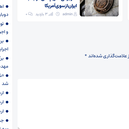
ایران از سوی آمریکا
دوبار
admin
3 بازدید
۰
و اجر
بر
اجرا
 علامت‌گذاری شده‌اند
*
بر
مهدی
«ش
شد
ار
ار
ار
سمنا