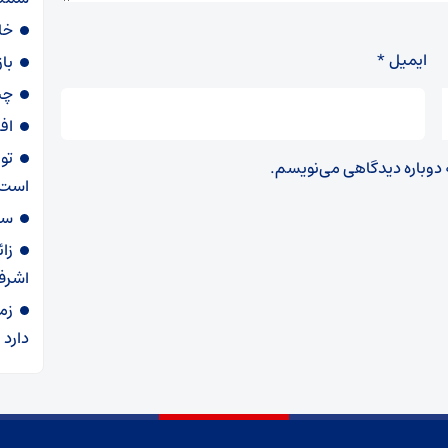
خا
ایمیل
*
با
چی
اف
تو
ه دوباره دیدگاهی می‌نویسم.
است
سهمیه ۶۰ لی
زا
اشرف
زم
دارد