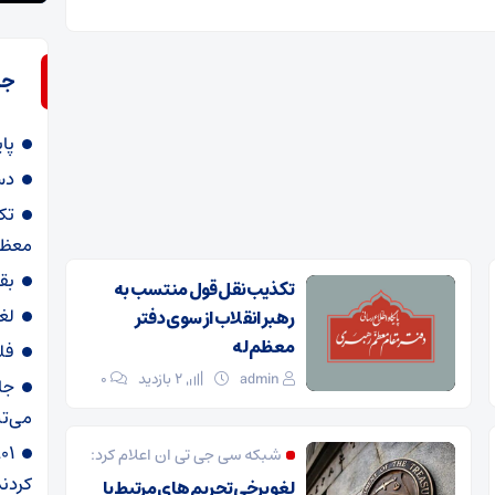
جد
پا
دس
تک
معظم
بق
تکذیب نقل قول منتسب به
لغ
رهبر انقلاب از سوی دفتر
معظم‌له
فل
admin
2 بازدید
۰
جا
می‌تپ
شبکه سی جی تی ان اعلام کرد:
کردند
لغو برخی تحریم های مرتبط با