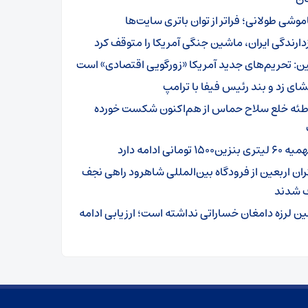
موشی طولانی؛ فراتر از توان باتری سایت‌ها
زدارندگی ایران، ماشین جنگی آمریکا را متوقف کرد
ن: تحریم‌های جدید آمریکا «زورگویی اقتصادی» است
شای زد و بند رئیس فیفا با ترامپ
طئه خلع سلاح حماس از هم‌اکنون شکست خورده
تری بنزین۱۵۰۰ تومانی ادامه دارد
ئران اربعین از فرودگاه بین‌المللی شاهرود راهی نجف
 شدند
ین لرزه دامغان خساراتی نداشته است؛ ارزیابی ادامه