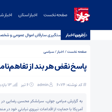
صفحه نخست
اخبار استان
اخبار ش
درباره ما
گی، آغاز چند امید
آخرین اخبار
دستگیری سارقان اموال عمومی و شخصی در
صفحه نخست
/
اخبار
/
سیاسی
پاسخ نقض هر بند از تفاهم‌نام
کد نوشته: 6074
admin
۶ تیر
13 بازدید
به گزارش میامی جوان، سرلشکر محسن رضایی در
آمریکا با حمایت از اقدامات نیروی نیابتی خود در منط