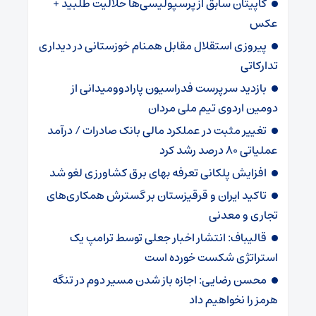
کاپیتان سابق از پرسپولیسی‌ها حلالیت طلبید +
عکس
پیروزی استقلال مقابل همنام خوزستانی در دیداری
تدارکاتی
بازدید سرپرست فدراسیون پارادوومیدانی از
دومین اردوی تیم ملی مردان
تغییر مثبت در عملکرد مالی بانک صادرات / درآمد
عملیاتی ۸۰ درصد رشد کرد
افزایش پلکانی تعرفه بهای برق کشاورزی لغو شد
تاکید ایران و قرقیزستان بر گسترش همکاری‌های
تجاری و معدنی
قالیباف: انتشار اخبار جعلی توسط ترامپ یک
استراتژی شکست خورده است
محسن رضایی: اجازه باز شدن مسیر دوم در تنگه
هرمز را نخواهیم داد