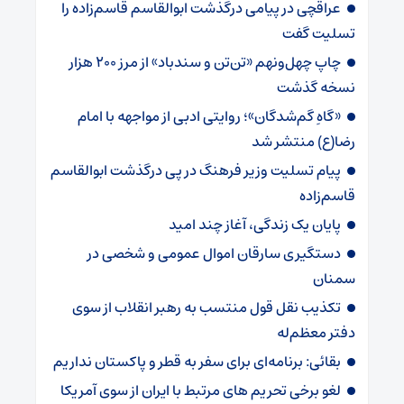
عراقچی در پیامی درگذشت ابوالقاسم قاسم‌زاده را
تسلیت گفت
چاپ چهل‌ونهم «تن‌تن و سندباد» از مرز ۲۰۰ هزار
نسخه گذشت
«گاهِ گم‌شدگان»؛ روایتی ادبی از مواجهه با امام
رضا(ع) منتشر شد
پیام تسلیت وزیر فرهنگ در پی درگذشت ابوالقاسم
قاسم‌زاده
پایان یک زندگی، آغاز چند امید
دستگیری سارقان اموال عمومی و شخصی در
سمنان
تکذیب نقل قول منتسب به رهبر انقلاب از سوی
دفتر معظم‌له
بقائی: برنامه‌ای برای سفر به قطر و پاکستان نداریم
لغو برخی تحریم های مرتبط با ایران از سوی آمریکا