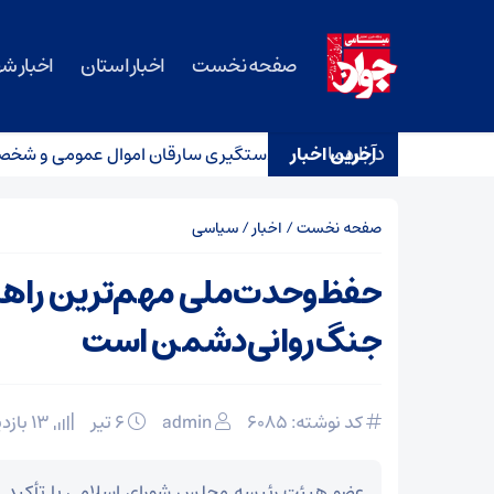
صفحه نخست
اخبار استان
اخبار ش
درباره ما
ی، آغاز چند امید
آخرین اخبار
دستگیری سارقان اموال عمومی و شخصی در 
صفحه نخست
/
اخبار
/
سیاسی
حفظ‌وحدت‌ملی مهم‌ترین راهبر
جنگ‌روانی‌دشمن است
کد نوشته: 6085
admin
۶ تیر
13 بازدید
عضو هیئت رئیسه مجلس شورای اسلامی با تأکید ب