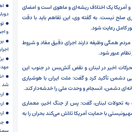
و آمریکا یک اختلاف ریشه‌ای و ماهوی است و امضای
دوبار
ری صلح نیست. به گفته وی، این تفاهم باید با دقت
ر کامل رعایت شود.
و اجر
بر
و مردم همگی وظیفه دارند اجرای دقیق مفاد و شروط
اجرا
 نظام عبور شود.
بر
مهدی
حرکات اخیر در لبنان و نقض آتش‌بس در جنوب این
«ش
ایی دشمن تأکید کرد و گفت: ملت ایران با هوشیاری
شد
نه‌ای دشمن، انسجام و وحدت ملی را خدشه‌دار کند.
ار
به تحولات لبنان، گفت: پس از جنگ اخیر، معماری
ار
یونیستی با حمایت آمریکا تلاش می‌کند بحران را به
ار
سمنا