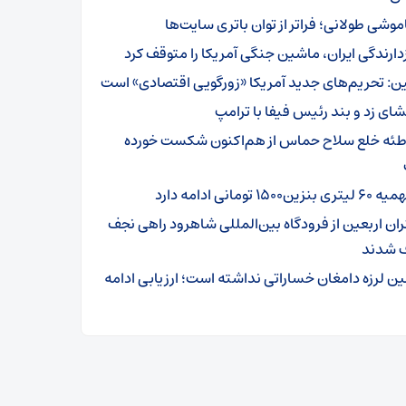
موشی طولانی؛ فراتر از توان باتری سایت‌ها
زدارندگی ایران، ماشین جنگی آمریکا را متوقف کرد
ن: تحریم‌های جدید آمریکا «زورگویی اقتصادی» است
شای زد و بند رئیس فیفا با ترامپ
طئه خلع سلاح حماس از هم‌اکنون شکست خورده
تری بنزین۱۵۰۰ تومانی ادامه دارد
ئران اربعین از فرودگاه بین‌المللی شاهرود راهی نجف
 شدند
ین لرزه دامغان خساراتی نداشته است؛ ارزیابی ادامه