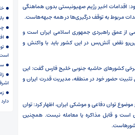
زود: اقدامات اخیر رژیم صهیونیستی بدون هماهنگی
خا
عهدات مربوط به توقف درگیری‌ها در همه جبهه‌هاست.
با
چی
ی از عمق راهبردی جمهوری اسلامی ایران است و
اف
این‌رو نقض آتش‌بس در این کشور باید با واکنش و
تو
است
سهمیه ۶۰ لی
برخی کشور‌های حاشیه جنوبی خلیج فارس گفت: این
زا
 تثبیت حضور خود در منطقه، مدیریت قدرت ایران و
اشرف
زم
دارد
رح موضوع توان دفاعی و موشکی ایران، اظهار کرد: توان
 است و قابل مذاکره یا معامله نیست. همچنین
کشورهاست.