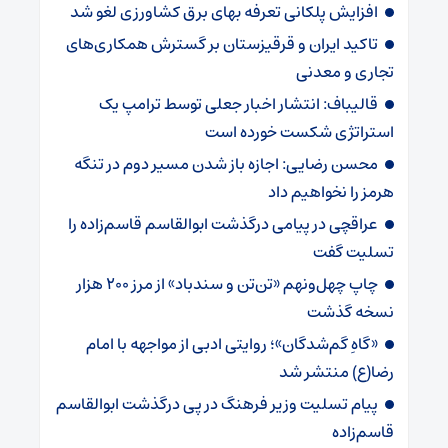
افزایش پلکانی تعرفه بهای برق کشاورزی لغو شد
تاکید ایران و قرقیزستان بر گسترش همکاری‌های
تجاری و معدنی
قالیباف: انتشار اخبار جعلی توسط ترامپ یک
استراتژی شکست خورده است
محسن رضایی: اجازه باز شدن مسیر دوم در تنگه
هرمز را نخواهیم داد
عراقچی در پیامی درگذشت ابوالقاسم قاسم‌زاده را
تسلیت گفت
چاپ چهل‌ونهم «تن‌تن و سندباد» از مرز ۲۰۰ هزار
نسخه گذشت
«گاهِ گم‌شدگان»؛ روایتی ادبی از مواجهه با امام
رضا(ع) منتشر شد
پیام تسلیت وزیر فرهنگ در پی درگذشت ابوالقاسم
قاسم‌زاده