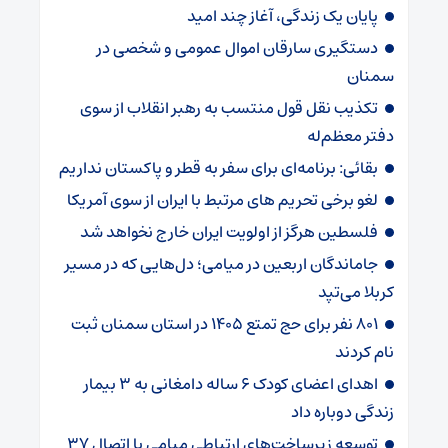
پایان یک زندگی، آغاز چند امید
دستگیری سارقان اموال عمومی و شخصی در
سمنان
تکذیب نقل قول منتسب به رهبر انقلاب از سوی
دفتر معظم‌له
بقائی: برنامه‌ای برای سفر به قطر و پاکستان نداریم
لغو برخی تحریم های مرتبط با ایران از سوی آمریکا
فلسطین هرگز از اولویت ایران خارج نخواهد شد
جاماندگان اربعین در میامی؛ دل‌هایی که در مسیر
کربلا می‌تپد
۸۰۱ نفر برای حج تمتع ۱۴۰۵ در استان سمنان ثبت
نام کردند
اهدای اعضای کودک ۶ ساله دامغانی به ۳ بیمار
زندگی دوباره داد
توسعه زیرساخت‌های ارتباطی میامی با اتصال ۳۷