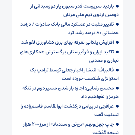
بازدید سرپرست فدراسیون پارادوومیدانی از
دومین اردوی تیم ملی مردان
تغییر مثبت در عملکرد مالی بانک صادرات / درآمد
عملیاتی ۸۰ درصد رشد کرد
افزایش پلکانی تعرفه بهای برق کشاورزی لغو شد
تاکید ایران و قرقیزستان بر گسترش همکاری‌های
تجاری و معدنی
قالیباف: انتشار اخبار جعلی توسط ترامپ یک
استراتژی شکست خورده است
محسن رضایی: اجازه باز شدن مسیر دوم در تنگه
هرمز را نخواهیم داد
عراقچی در پیامی درگذشت ابوالقاسم قاسم‌زاده را
تسلیت گفت
چاپ چهل‌ونهم «تن‌تن و سندباد» از مرز ۲۰۰ هزار
نسخه گذشت