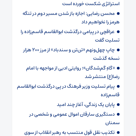
استراتژی شکست خورده است
محسن رضایی: اجازه باز شدن مسیر دوم در تنگه
هرمز را نخواهیم داد
عراقچی در پیامی درگذشت ابوالقاسم قاسم‌زاده را
تسلیت گفت
چاپ چهل‌ونهم «تن‌تن و سندباد» از مرز ۲۰۰ هزار
نسخه گذشت
«گاهِ گم‌شدگان»؛ روایتی ادبی از مواجهه با امام
رضا(ع) منتشر شد
پیام تسلیت وزیر فرهنگ در پی درگذشت ابوالقاسم
قاسم‌زاده
پایان یک زندگی، آغاز چند امید
دستگیری سارقان اموال عمومی و شخصی در
سمنان
تکذیب نقل قول منتسب به رهبر انقلاب از سوی