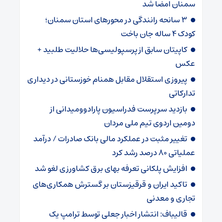
سمنان امضا شد
۳ سانحه رانندگی در محورهای استان سمنان؛
کودک ۴ ساله جان باخت
کاپیتان سابق از پرسپولیسی‌ها حلالیت طلبید +
عکس
پیروزی استقلال مقابل همنام خوزستانی در دیداری
تدارکاتی
بازدید سرپرست فدراسیون پارادوومیدانی از
دومین اردوی تیم ملی مردان
تغییر مثبت در عملکرد مالی بانک صادرات / درآمد
عملیاتی ۸۰ درصد رشد کرد
افزایش پلکانی تعرفه بهای برق کشاورزی لغو شد
تاکید ایران و قرقیزستان بر گسترش همکاری‌های
تجاری و معدنی
قالیباف: انتشار اخبار جعلی توسط ترامپ یک