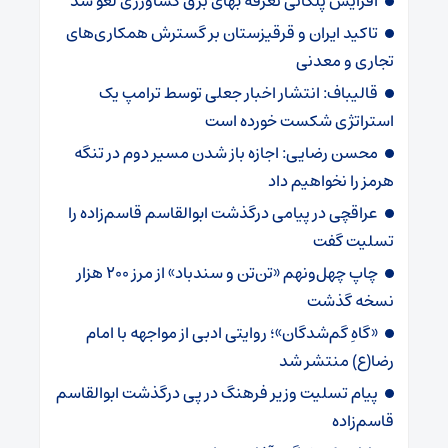
افزایش پلکانی تعرفه بهای برق کشاورزی لغو شد
تاکید ایران و قرقیزستان بر گسترش همکاری‌های
تجاری و معدنی
قالیباف: انتشار اخبار جعلی توسط ترامپ یک
استراتژی شکست خورده است
محسن رضایی: اجازه باز شدن مسیر دوم در تنگه
هرمز را نخواهیم داد
عراقچی در پیامی درگذشت ابوالقاسم قاسم‌زاده را
تسلیت گفت
چاپ چهل‌ونهم «تن‌تن و سندباد» از مرز ۲۰۰ هزار
نسخه گذشت
«گاهِ گم‌شدگان»؛ روایتی ادبی از مواجهه با امام
رضا(ع) منتشر شد
پیام تسلیت وزیر فرهنگ در پی درگذشت ابوالقاسم
قاسم‌زاده