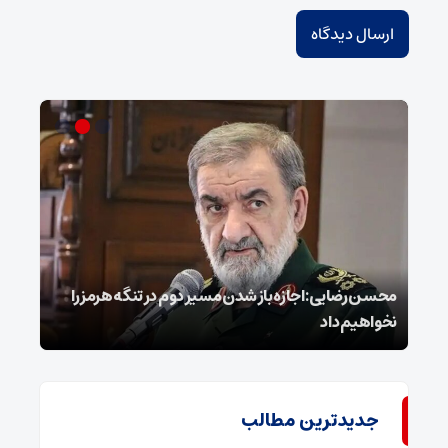
محسن رضایی: اجازه باز شدن مسیر دوم در تنگه هرمز را
عراق
نخواهیم داد
گفت
جدیدترین مطالب