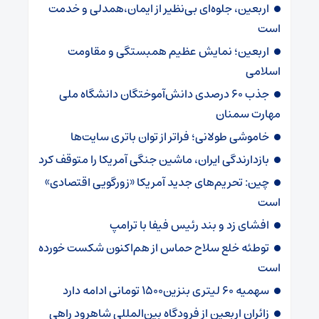
اربعین، جلوه‌ای بی‌نظیر از ایمان،همدلی و خدمت
است
اربعین؛ نمایش عظیم همبستگی و مقاومت
اسلامی
جذب ۶۰ درصدی دانش‌آموختگان دانشگاه ملی
مهارت سمنان
خاموشی طولانی؛ فراتر از توان باتری سایت‌ها
بازدارندگی ایران، ماشین جنگی آمریکا را متوقف کرد
چین: تحریم‌های جدید آمریکا «زورگویی اقتصادی»
است
افشای زد و بند رئیس فیفا با ترامپ
توطئه خلع سلاح حماس از هم‌اکنون شکست خورده
است
سهمیه ۶۰ لیتری بنزین۱۵۰۰ تومانی ادامه دارد
زائران اربعین از فرودگاه بین‌المللی شاهرود راهی