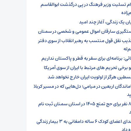
ام تسلیت وزیر فرهنگ در پی درگذشت ابوالقاسم
زاده
یان یک زندگی، آغاز چند امید
تگیری سارقان اموال عمومی و شخصی در سمنان
ذیب نقل قول منتسب به رهبر انقلاب از سوی دفتر
‌له
ائی: برنامه‌ای برای سفر به قطر و پاکستان نداریم
و برخی تحریم های مرتبط با ایران از سوی آمریکا
سطین هرگز از اولویت ایران خارج نخواهد شد
ماندگان اربعین در میامی؛ دل‌هایی که در مسیر کربلا
د
۸۰۱ نفر برای حج تمتع ۱۴۰۵ در استان سمنان ثبت نام
اهدای اعضای کودک ۶ ساله دامغانی به ۳ بیمار زندگی
ه داد