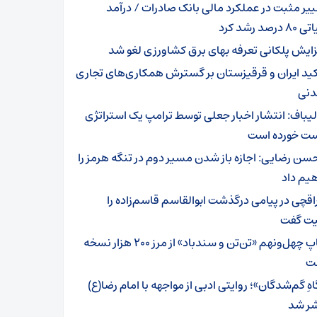
ییر مثبت در عملکرد مالی بانک صادرات / درآمد
رصد رشد کرد
زایش پلکانی تعرفه بهای برق کشاورزی لغو شد
کید ایران و قرقیزستان بر گسترش همکاری‌های تجاری
دنی
لیباف: انتشار اخبار جعلی توسط ترامپ یک استراتژی
 خورده است
سن رضایی: اجازه باز شدن مسیر دوم در تنگه هرمز را
یم داد
اقچی در پیامی درگذشت ابوالقاسم قاسم‌زاده را
ت گفت
چاپ چهل‌ونهم «تن‌تن و سندباد» از مرز ۲۰۰ هزار نسخه
ت
هِ گم‌شدگان»؛ روایتی ادبی از مواجهه با امام رضا(ع)
ر شد