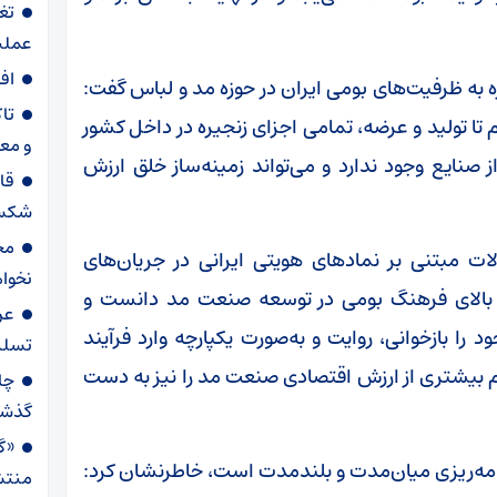
تغ
عملیاتی ۸۰ د
اف
 به ظرفیت‌های بومی ایران در حوزه مد و لباس گفت:
تا
م تا تولید و عرضه، تمامی اجزای زنجیره در داخل کشور
و مع
صنایع وجود ندارد و می‌تواند زمینه‌ساز خلق ارزش
قا
شکست
مح
ات مبتنی بر نمادهای هویتی ایرانی در جریان‌های
نخواه
یت بالای فرهنگ بومی در توسعه صنعت مد دانست و
عر
 را بازخوانی، روایت و به‌صورت یکپارچه وارد فرآیند
تسلی
 بیشتری از ارزش اقتصادی صنعت مد را نیز به دست
گذش
«گا
رنامه‌ریزی میان‌مدت و بلندمدت است، خاطرنشان کرد:
منتش