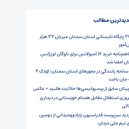
یدترین مطالب
۲۷۹ پایگاه تابستانی استان سمنان میزبان ۳۲ هزار
آموز
تفاهم‌نامه خرید ۱۲ آمبولانس برای ناوگان اورژانس
ن امضا شد
۳ سانحه رانندگی در محورهای استان سمنان؛ کودک ۴
 جان باخت
پیتان سابق از پرسپولیسی‌ها حلالیت طلبید + عکس
روزی استقلال مقابل همنام خوزستانی در دیداری
اتی
زدید سرپرست فدراسیون پارادوومیدانی از دومین
 تیم ملی مردان