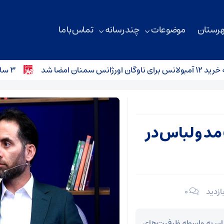
هرستان
موضوعات
چند رسانه
تماس با ما
د
۳ سانحه رانندگی در محورهای استان سمنان؛ کودک ۴ ساله جان باخت
د و لباس در
۰
هان به واسطه ظرفیت‌های