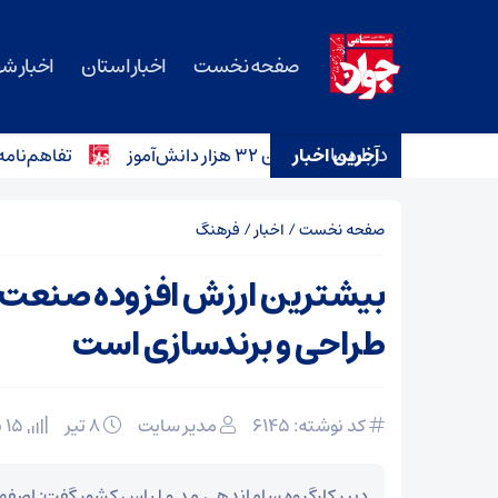
صفحه نخست
اخبار استان
اخبار ش
درباره ما
آخرین اخبار
تفاهم‌نامه خرید ۱۲ آمبولانس برای ناوگان اورژانس سمنان امضا ش
صفحه نخست
/
اخبار
/
فرهنگ
بیشترین ارزش افزوده صنعت م
طراحی و برندسازی است
کد نوشته: 6145
مدیر سایت
۸ تیر
15 بازدید
دبیر کارگروه ساماندهی مد و لباس کشور گفت: اصف