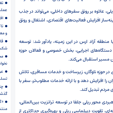
تغ
عملیاتی ۸۰ د
لی، علاوه بر رونق سفرهای داخلی، می‌تواند در جذب
اف
نه‌ساز افزایش فعالیت‌های اقتصادی، اشتغال و رونق
تا
و مع
با منطقه آزاد ارس در این زمینه، یادآور شد: توسعه
قا
شکست
 دستگاه‌های اجرایی، بخش خصوصی و فعالان حوزه
مح
ن مسیر استقبال می‌کند.
نخواه
ه‌ای در حوزه ناوگان، زیرساخت و خدمات مسافری، تلاش
عر
تسلی
 را افزایش دهد و با ارائه خدمات مطلوب‌تر، سفر با
ای مردم تبدیل کند.
گذش
بردی محور ریلی جلفا در توسعه ترانزیت بین‌المللی،
«گا
منتش
‌ای، تقویت دیپلماسی ریلی و بهره‌گیری حداکثری از