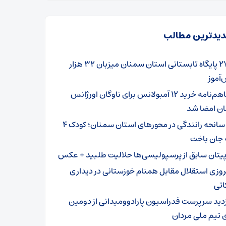
یدترین مطالب
۲۷۹ پایگاه تابستانی استان سمنان میزبان ۳۲ هزار
آموز
تفاهم‌نامه خرید ۱۲ آمبولانس برای ناوگان اورژانس
ن امضا شد
۳ سانحه رانندگی در محورهای استان سمنان؛ کودک ۴
 جان باخت
پیتان سابق از پرسپولیسی‌ها حلالیت طلبید + عکس
روزی استقلال مقابل همنام خوزستانی در دیداری
اتی
زدید سرپرست فدراسیون پارادوومیدانی از دومین
 تیم ملی مردان