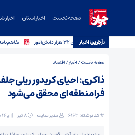
صفحه نخست
اخبار استان
اخبار ش
درباره ما
آخرین اخبار
تفاهم‌نامه خرید ۱۲ آمبولانس برای ناوگان اورژانس سمنان امضا شد
صفحه نخست
/
اخبار
/
اقتصاد
ذاکری: احیای کریدور ریلی جلفا ب
فرامنطقه‌ای محقق می‌شود
کد نوشته: 6163
مدیر سایت
۸ تیر
14 بازدید
مدیرعامل راه آهن گفت: احیای کریدور جلفا نیازم