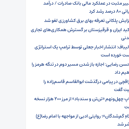
ییر مثبت در عملکرد مالی بانک صادرات / درآمد
رصد رشد کرد
زایش پلکانی تعرفه بهای برق کشاورزی لغو شد
کید ایران و قرقیزستان بر گسترش همکاری‌های تجاری
دنی
لیباف: انتشار اخبار جعلی توسط ترامپ یک استراتژی
 خورده است
سن رضایی: اجازه باز شدن مسیر دوم در تنگه هرمز را
یم داد
اقچی در پیامی درگذشت ابوالقاسم قاسم‌زاده را
ت گفت
چاپ چهل‌ونهم «تن‌تن و سندباد» از مرز ۲۰۰ هزار نسخه
ت
هِ گم‌شدگان»؛ روایتی ادبی از مواجهه با امام رضا(ع)
ر شد