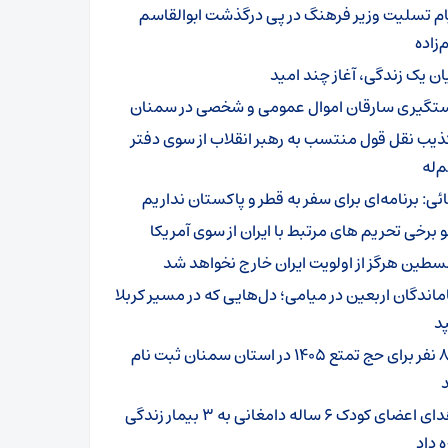
ام تسلیت وزیر فرهنگ در پی درگذشت ابوالقاسم
زاده
یان یک زندگی، آغاز چند امید
تگیری سارقان اموال عمومی و شخصی در سمنان
ذیب نقل قول منتسب به رهبر انقلاب از سوی دفتر
‌له
ائی: برنامه‌ای برای سفر به قطر و پاکستان نداریم
و برخی تحریم های مرتبط با ایران از سوی آمریکا
سطین هرگز از اولویت ایران خارج نخواهد شد
ماندگان اربعین در میامی؛ دل‌هایی که در مسیر کربلا
د
۸۰۱ نفر برای حج تمتع ۱۴۰۵ در استان سمنان ثبت نام
اهدای اعضای کودک ۶ ساله دامغانی به ۳ بیمار زندگی
ه داد