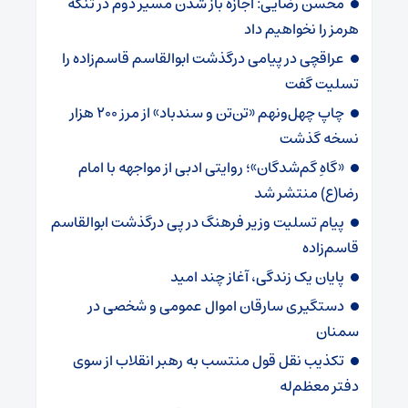
محسن رضایی: اجازه باز شدن مسیر دوم در تنگه
هرمز را نخواهیم داد
عراقچی در پیامی درگذشت ابوالقاسم قاسم‌زاده را
تسلیت گفت
چاپ چهل‌ونهم «تن‌تن و سندباد» از مرز ۲۰۰ هزار
نسخه گذشت
«گاهِ گم‌شدگان»؛ روایتی ادبی از مواجهه با امام
رضا(ع) منتشر شد
پیام تسلیت وزیر فرهنگ در پی درگذشت ابوالقاسم
قاسم‌زاده
پایان یک زندگی، آغاز چند امید
دستگیری سارقان اموال عمومی و شخصی در
سمنان
تکذیب نقل قول منتسب به رهبر انقلاب از سوی
دفتر معظم‌له