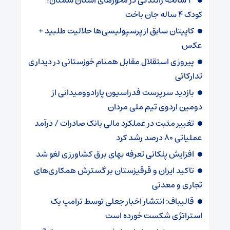
۳ سانحه رانندگی در محورهای استان سمنان؛
کودک ۴ ساله جان باخت
کاپیتان سابق از پرسپولیسی‌ها حلالیت طلبید +
عکس
پیروزی استقلال مقابل همنام خوزستانی در دیداری
تدارکاتی
بازدید سرپرست فدراسیون پارادوومیدانی از
دومین اردوی تیم ملی مردان
تغییر مثبت در عملکرد مالی بانک صادرات / درآمد
عملیاتی ۸۰ درصد رشد کرد
افزایش پلکانی تعرفه بهای برق کشاورزی لغو شد
تاکید ایران و قرقیزستان بر گسترش همکاری‌های
تجاری و معدنی
قالیباف: انتشار اخبار جعلی توسط ترامپ یک
استراتژی شکست خورده است