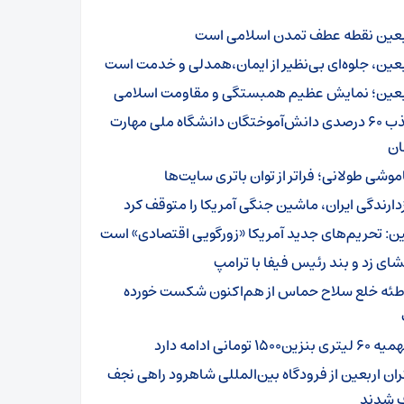
بعین نقطه عطف تمدن اسلامی است
بعین، جلوه‌ای بی‌نظیر از ایمان،همدلی و خدمت است
بعین؛ نمایش عظیم همبستگی و مقاومت اسلامی
جذب ۶۰ درصدی دانش‌آموختگان دانشگاه ملی مهارت
ن
موشی طولانی؛ فراتر از توان باتری سایت‌ها
زدارندگی ایران، ماشین جنگی آمریکا را متوقف کرد
ن: تحریم‌های جدید آمریکا «زورگویی اقتصادی» است
شای زد و بند رئیس فیفا با ترامپ
طئه خلع سلاح حماس از هم‌اکنون شکست خورده
تری بنزین۱۵۰۰ تومانی ادامه دارد
ئران اربعین از فرودگاه بین‌المللی شاهرود راهی نجف
 شدند