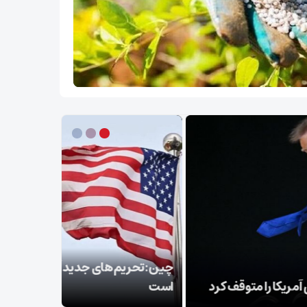
سپاه: ️
 تحریم‌های جدید آمریکا «زورگویی اقتصادی»
توطئه خلع
است