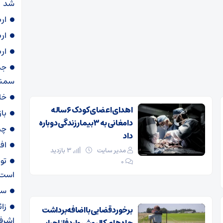
شد
ار
ار
ار
سمنا
خا
اهدای اعضای کودک ۶ ساله
با
دامغانی به ۳ بیمار زندگی دوباره
چی
داد
اف
مدیر سایت
3 بازدید
تو
۰
است
سهمیه ۶۰ لی
زا
برخورد قضایی با اضافه‌برداشت
اشرف