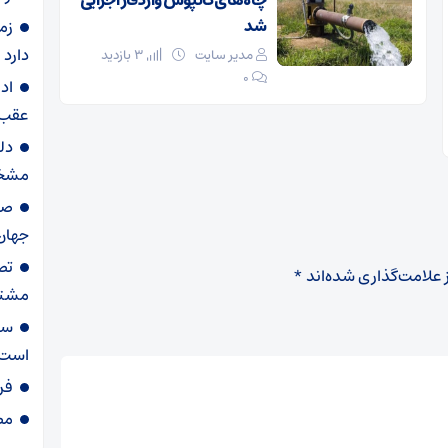
چاه‌های کالپوش وارد فاز اجرایی
شد
زم
دارد
مدیر سایت
3 بازدید
۰
اد
عقب 
دل
مشخ
جهان
تص
 علامت‌گذاری شده‌اند
*
مشترک
ست
است
فر
مصوبه ۸۵۶ شور