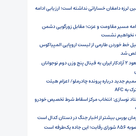
ین لرزه دامغان خساراتی نداشته است؛ ارزیابی ادامه
امه مسیر مقاومت و عزت؛ مقابل زورگویی دشمن
نخواهیم نشست
یل خط خوردن طارمی از لیست اروپایی المپیاکوس
ص شد
صعود ۲ آزادکار ایران به فینال پنج وزن دوم نوجوانان
میم جدید درباره پرونده چادرملو/ اعزام هیئت
 به AFC
اد نوسازی: انتخاب مرکز اسقاط شرط تخصیص خودرو
مان بورس بیشتر از اخبار جنگ در دستان کدال است
ای رقابت؛ این جاده یک‌طرفه است