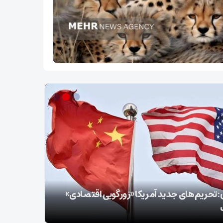
سپاه: ️
 تحریم‌های جدید آمریکا «زورگویی اقتصادی»
توطئه خلع
است