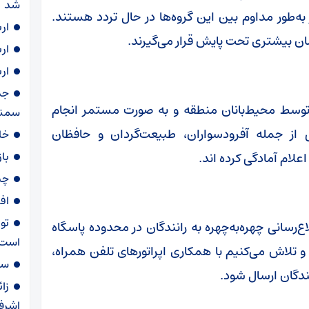
شد
طور مداوم بین این گروه‌ها در حال تردد هستند.
ار
زمان بیشتری تحت پایش قرار می‌گیرند.
ار
ار
ل توسط محیط‌بانان منطقه و به صورت مستمر انجام
سمنا
ی از جمله آفرودسواران، طبیعت‌گردان و حافظان
خا
با
لام آمادگی کرده اند.
چی
اف
تو
ع‌رسانی چهره‌به‌چهره به رانندگان در محدوده پاسگاه
است
 و تلاش می‌کنیم با همکاری اپراتورهای تلفن همراه،
سهمیه ۶۰ لی
ندگان ارسال شود.
زا
اشرف