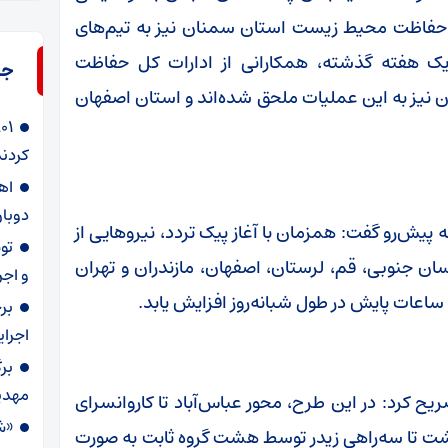
کل حفاظت محیط زیست استان سمنان نیز به تیم‌های
ک هفته گذشته، همکارانی از ادارات کل حفاظت
جد
نیز به این عملیات ملحق شده‌اند و استان اصفهان
کردند
دوبار
پیش‌رو گفت: همزمان با آغاز پیک تردد، نیروهایی از
ن جنوبی، قم، لرستان، اصفهان، مازندران و تهران
و اجر
ساعات پایش در طول شبانه‌روز افزایش یابد.
بر
اجرا
بر
مهدی
رد: در این طرح، محور عباس‌آباد تا کاروانسرای
«ش
ت تا سه‌راهی زیدر توسط هشت گروه ثابت به صورت