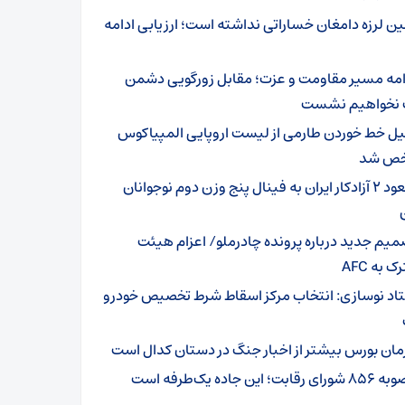
ین لرزه دامغان خساراتی نداشته است؛ ارزیابی ادامه
امه مسیر مقاومت و عزت؛ مقابل زورگویی دشمن
نخواهیم نشست
یل خط خوردن طارمی از لیست اروپایی المپیاکوس
ص شد
صعود ۲ آزادکار ایران به فینال پنج وزن دوم نوجوانان
میم جدید درباره پرونده چادرملو/ اعزام هیئت
 به AFC
اد نوسازی: انتخاب مرکز اسقاط شرط تخصیص خودرو
مان بورس بیشتر از اخبار جنگ در دستان کدال است
ای رقابت؛ این جاده یک‌طرفه است