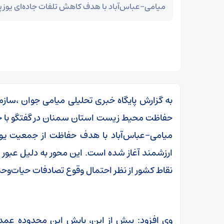
میامی-عباس‌آباد با هدف کاهش تلفات جاده‌ای یوزپلن
به گزارش پایگاه خبری تحلیلی میامی جوان ،س
حفاظت محیط زیست استان سمنان در گفتگو با خبرن
میامی–عباس‌آباد با هدف حفاظت از جمعیت یوزپل
ارزشمند آغاز شده است. این محور به دلیل عبور 
نقاط کشور از نظر احتمال وقوع تصادفات حیات‌وح
سپاه: ️
توطئه خلع سلاح حماس از هم‌اکنون شکست خورده
است
وی افزود: پیش از این، پایش این محدوده عمدتا