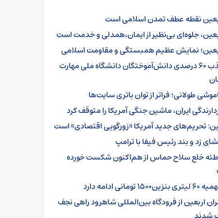
بعین نقطه عطف تمدن اسلامی است
بعین، جلوه‌ای بی‌نظیر از ایمان،همدلی و خدمت است
بعین؛ نمایش عظیم همبستگی و مقاومت اسلامی
جذب ۶۰ درصدی دانش‌آموختگان دانشگاه ملی مهارت
ن
موشی طولانی؛ فراتر از توان باتری سایت‌ها
زدارندگی ایران، ماشین جنگی آمریکا را متوقف کرد
ن: تحریم‌های جدید آمریکا «زورگویی اقتصادی» است
شای زد و بند رئیس فیفا با ترامپ
طئه خلع سلاح حماس از هم‌اکنون شکست خورده
تری بنزین۱۵۰۰ تومانی ادامه دارد
ئران اربعین از فرودگاه بین‌المللی شاهرود راهی نجف
 شدند