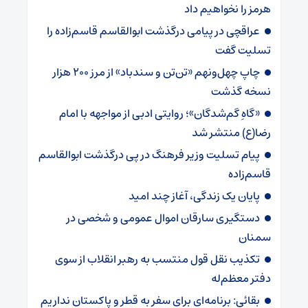
هرمز را نخواهیم داد
عراقچی در پیامی درگذشت ابوالقاسم قاسم‌زاده را
تسلیت گفت
چاپ چهل‌ونهم «تن‌تن و سندباد» از مرز ۲۰۰ هزار
نسخه گذشت
«گاهِ گم‌شدگان»؛ روایتی ادبی از مواجهه با امام
رضا(ع) منتشر شد
پیام تسلیت وزیر فرهنگ در پی درگذشت ابوالقاسم
قاسم‌زاده
پایان یک زندگی، آغاز چند امید
دستگیری سارقان اموال عمومی و شخصی در
سمنان
تکذیب نقل قول منتسب به رهبر انقلاب از سوی
دفتر معظم‌له
بقائی: برنامه‌ای برای سفر به قطر و پاکستان نداریم