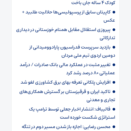
کودک ۴ ساله جان باخت
کاپیتان سابق از پرسپولیسی‌ها حلالیت طلبید +
عکس
پیروزی استقلال مقابل همنام خوزستانی در دیداری
تدارکاتی
بازدید سرپرست فدراسیون پارادوومیدانی از
دومین اردوی تیم ملی مردان
تغییر مثبت در عملکرد مالی بانک صادرات / درآمد
عملیاتی ۸۰ درصد رشد کرد
افزایش پلکانی تعرفه بهای برق کشاورزی لغو شد
تاکید ایران و قرقیزستان بر گسترش همکاری‌های
تجاری و معدنی
قالیباف: انتشار اخبار جعلی توسط ترامپ یک
استراتژی شکست خورده است
محسن رضایی: اجازه باز شدن مسیر دوم در تنگه