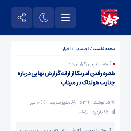
صفحه نخست
/
اجتماعی
/
اخبار
آسوشیتدپرس گزارش داد
طفره رفتن آمریکا از ارائه گزارش نهایی درباره
جنایت هولناک در میناب
کد نوشته: 6244
مدیر سایت
۱۰ تیر
15 بازدید
۰
آسوشیتدپرس گزارش داد که دولت تروریست