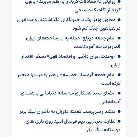
روایتی که معادلات کربلا را به هم می‌زند/ بانوی
کربلا از نگاه یک مسیحی
معاون وزیر ارشاد: خبرنگاران نگذاشتند روایت ایران
در هیاهوی جنگ گم شود
امام جمعه دیباج: حمله به زیرساخت‌های ایران،
قمار پرهزینه آمریکاست
«وحدت، توان داخلی و اقتصاد قوی» نسخه اقتدار
ایران
امام جمعه گرمسار: حماسه «اربعین» غرب را متحیر
کرده است
امضای سند همکاری سه‌ساله دنیامالی با همتای
آذربایجانی
هشدار سرپرست ‌کمیته داوران به ناظران لیگ برتر
نظارت سرمربی تیم‌ فوتبال امید روی بازی های
دوستانه لیگ برتر