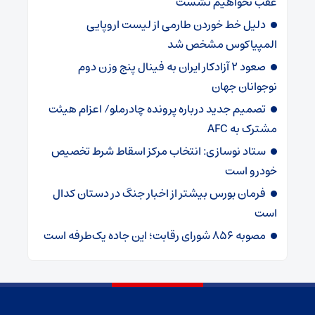
عقب نخواهیم نشست
دلیل خط خوردن طارمی از لیست اروپایی
المپیاکوس مشخص شد
صعود ۲ آزادکار ایران به فینال پنج وزن دوم
نوجوانان جهان
تصمیم جدید درباره پرونده چادرملو/ اعزام هیئت
مشترک به AFC
ستاد نوسازی: انتخاب مرکز اسقاط شرط تخصیص
خودرو است
فرمان بورس بیشتر از اخبار جنگ در دستان کدال
است
مصوبه ۸۵۶ شورای رقابت؛ این جاده یک‌طرفه است