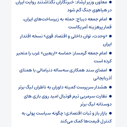
معاون وزیر ارشاد: خبرنگاران نگذاشتند روایت ایران
در هیاهوی جنگ گم شود
امام جمعه دیباج: حمله به زیرساخت‌های ایران،
قمار پرهزینه آمریکاست
«وحدت، توان داخلی و اقتصاد قوی» نسخه اقتدار
ایران
امام جمعه گرمسار: حماسه «اربعین» غرب را متحیر
کرده است
امضای سند همکاری سه‌ساله دنیامالی با همتای
آذربایجانی
هشدار سرپرست ‌کمیته داوران به ناظران لیگ برتر
نظارت سرمربی تیم‌ فوتبال امید روی بازی های
دوستانه لیگ برتر
بازار باز و ثبات اقتصادی؛ چگونه سیاست پولی به
کنترل قیمت‌ها کمک می‌کند