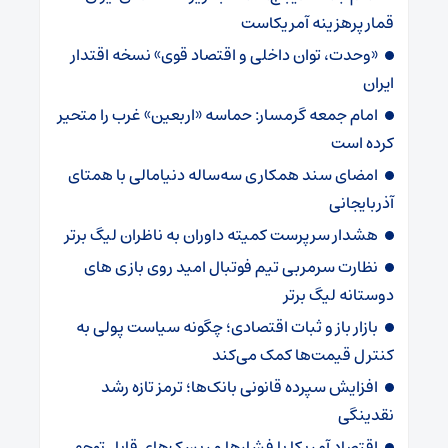
قمار پرهزینه آمریکاست
«وحدت، توان داخلی و اقتصاد قوی» نسخه اقتدار
ایران
امام جمعه گرمسار: حماسه «اربعین» غرب را متحیر
کرده است
امضای سند همکاری سه‌ساله دنیامالی با همتای
آذربایجانی
هشدار سرپرست ‌کمیته داوران به ناظران لیگ برتر
نظارت سرمربی تیم‌ فوتبال امید روی بازی های
دوستانه لیگ برتر
بازار باز و ثبات اقتصادی؛ چگونه سیاست پولی به
کنترل قیمت‌ها کمک می‌کند
افزایش سپرده قانونی بانک‌ها؛ ترمز تازه رشد
نقدینگی
اقتصاد آمریکا با فشارها و ریسک‌های قابل توجهی