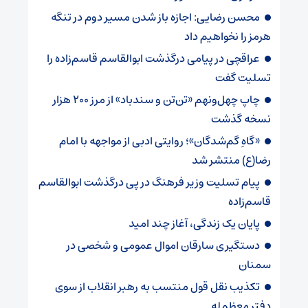
محسن رضایی: اجازه باز شدن مسیر دوم در تنگه
هرمز را نخواهیم داد
عراقچی در پیامی درگذشت ابوالقاسم قاسم‌زاده را
تسلیت گفت
چاپ چهل‌ونهم «تن‌تن و سندباد» از مرز ۲۰۰ هزار
نسخه گذشت
«گاهِ گم‌شدگان»؛ روایتی ادبی از مواجهه با امام
رضا(ع) منتشر شد
پیام تسلیت وزیر فرهنگ در پی درگذشت ابوالقاسم
قاسم‌زاده
پایان یک زندگی، آغاز چند امید
دستگیری سارقان اموال عمومی و شخصی در
سمنان
تکذیب نقل قول منتسب به رهبر انقلاب از سوی
دفتر معظم‌له