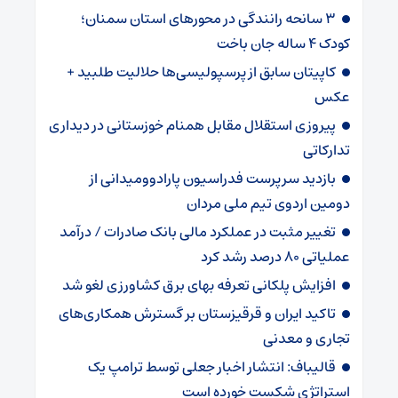
۳ سانحه رانندگی در محورهای استان سمنان؛
کودک ۴ ساله جان باخت
کاپیتان سابق از پرسپولیسی‌ها حلالیت طلبید +
عکس
پیروزی استقلال مقابل همنام خوزستانی در دیداری
تدارکاتی
بازدید سرپرست فدراسیون پارادوومیدانی از
دومین اردوی تیم ملی مردان
تغییر مثبت در عملکرد مالی بانک صادرات / درآمد
عملیاتی ۸۰ درصد رشد کرد
افزایش پلکانی تعرفه بهای برق کشاورزی لغو شد
تاکید ایران و قرقیزستان بر گسترش همکاری‌های
تجاری و معدنی
قالیباف: انتشار اخبار جعلی توسط ترامپ یک
استراتژی شکست خورده است