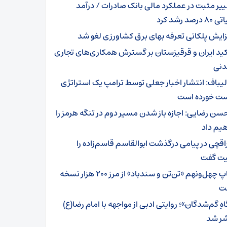
ییر مثبت در عملکرد مالی بانک صادرات / درآمد
رصد رشد کرد
زایش پلکانی تعرفه بهای برق کشاورزی لغو شد
کید ایران و قرقیزستان بر گسترش همکاری‌های تجاری
دنی
لیباف: انتشار اخبار جعلی توسط ترامپ یک استراتژی
 خورده است
سن رضایی: اجازه باز شدن مسیر دوم در تنگه هرمز را
یم داد
اقچی در پیامی درگذشت ابوالقاسم قاسم‌زاده را
ت گفت
چاپ چهل‌ونهم «تن‌تن و سندباد» از مرز ۲۰۰ هزار نسخه
ت
هِ گم‌شدگان»؛ روایتی ادبی از مواجهه با امام رضا(ع)
ر شد