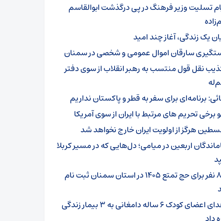
ام تسلیت وزیر فرهنگ در پی درگذشت ابوالقاسم
زاده
یان یک زندگی، آغاز چند امید
تگیری سارقان اموال عمومی و شخصی در سمنان
ذیب نقل قول منتسب به رهبر انقلاب از سوی دفتر
‌له
ائی: برنامه‌ای برای سفر به قطر و پاکستان نداریم
و برخی تحریم های مرتبط با ایران از سوی آمریکا
سطین هرگز از اولویت ایران خارج نخواهد شد
ماندگان اربعین در میامی؛ دل‌هایی که در مسیر کربلا
د
۸۰۱ نفر برای حج تمتع ۱۴۰۵ در استان سمنان ثبت نام
اهدای اعضای کودک ۶ ساله دامغانی به ۳ بیمار زندگی
ه داد