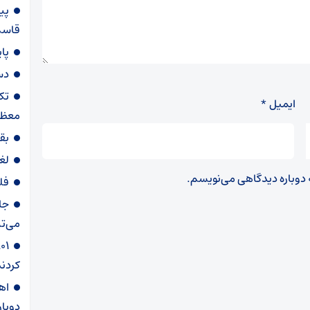
پی
قاسم‌
پا
دس
تک
ایمیل
*
معظم
بق
لغ
ه دوباره دیدگاهی می‌نویسم.
فل
جا
می‌تپ
کردند
دوبار