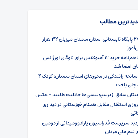
یدترین مطالب
۲۷۹ پایگاه تابستانی استان سمنان میزبان ۳۲ هزار
آموز
تفاهم‌نامه خرید ۱۲ آمبولانس برای ناوگان اورژانس
ن امضا شد
۳ سانحه رانندگی در محورهای استان سمنان؛ کودک ۴
 جان باخت
پیتان سابق از پرسپولیسی‌ها حلالیت طلبید + عکس
روزی استقلال مقابل همنام خوزستانی در دیداری
اتی
زدید سرپرست فدراسیون پارادوومیدانی از دومین
 تیم ملی مردان