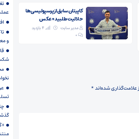
تغ
کاپیتان سابق از پرسپولیسی‌ها
عملیاتی ۸۰ د
حلالیت طلبید + عکس
اف
مدیر سایت
4 بازدید
تا
۰
و مع
قا
شکست
مح
نخواه
عر
 علامت‌گذاری شده‌اند
*
تسلی
گذش
«گا
منتش